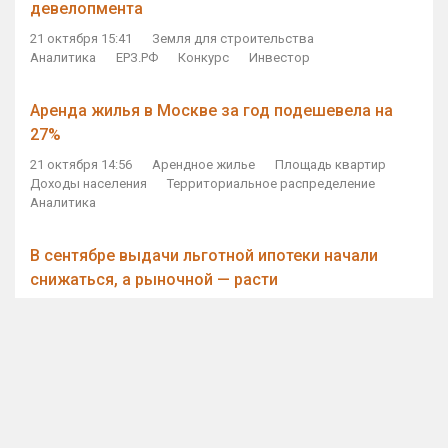
девелопмента
21 октября 15:41
Земля для строительства
Аналитика
ЕРЗ.РФ
Конкурс
Инвестор
Аренда жилья в Москве за год подешевела на
27%
21 октября 14:56
Арендное жилье
Площадь квартир
Доходы населения
Территориальное распределение
Аналитика
В сентябре выдачи льготной ипотеки начали
снижаться, а рыночной — расти
21 октября 14:11
Ипотека
Субсидирование ипотеки
Объем ИЖК
Количество ИЖК
Экспертное мнение
Виталий Мутко — Владимиру Путину: россияне
стали чаще выкупать квартиры без кредитов
21 октября 12:57
ДОМ.РФ
Проектное финансирование