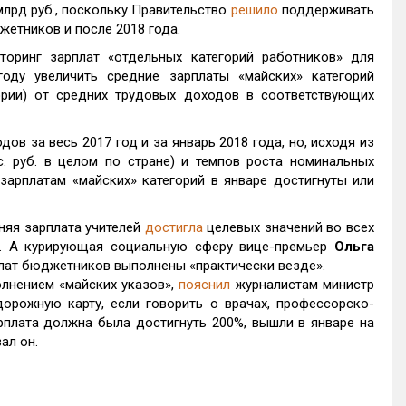
млрд руб., поскольку Правительство
решило
поддерживать
жетников и после 2018 года.
оринг зарплат «отдельных категорий работников» для
оду увеличить средние зарплаты «майских» категорий
ории) от средних трудовых доходов в соответствующих
ов за весь 2017 год и за январь 2018 года, но, исходя из
с. руб. в целом по стране) и темпов роста номинальных
зарплатам «майских» категорий в январе достигнуты или
няя зарплата учителей
достигла
целевых значений во всех
. А курирующая социальную сферу вице-премьер
Ольга
рплат бюджетников выполнены «практически везде».
лнением «майских указов»,
пояснил
журналистам министр
дорожную карту, если говорить о врачах, профессорско-
рплата должна была достигнуть 200%, вышли в январе на
ал он.