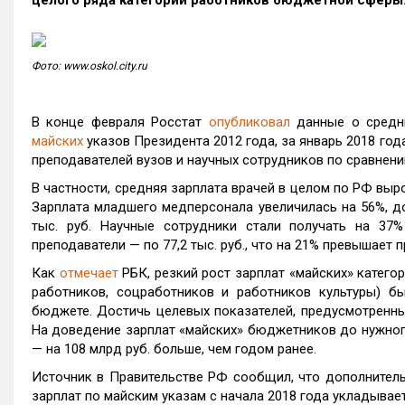
целого ряда категорий работников бюджетной сферы
Фото: www.oskol.city.ru
В конце февраля Росстат
опубликовал
данные о средни
майских
указов Президента 2012 года, за январь 2018 год
преподавателей вузов и научных сотрудников по сравнен
В частности, средняя зарплата врачей в целом по РФ выросл
Зарплата младшего медперсонала увеличилась на 56%, до 
тыс. руб. Научные сотрудники стали получать на 37%
преподаватели — по 77,2 тыс. руб., что на 21% превышает 
Как
отмечает
РБК, резкий рост зарплат «майских» категор
работников, соцработников и работников культуры) 
бюджете. Достичь целевых показателей, предусмотренных
На доведение зарплат «майских» бюджетников до нужного
— на 108 млрд руб. больше, чем годом ранее.
Источник в Правительстве РФ сообщил, что дополнитель
зарплат по майским указам с начала 2018 года укладыва