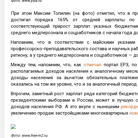
Фото: www.ysia.ru
При этом Максим Топилин (на фото) отметил, что в пр
достигал порядка 165% от средней зарплаты по р
соответствующий прирост зарплат указных бюджетник
среднего медперсонала и соцработников с начала года д
Напомним, что в соответствии с майскими указами 
профессорско-преподавательского состава и научных раб
региону, а у среднего медперсонала и соцработников — до
Между тем, напомним, что, как
отмечал
портал ЕРЗ, по
располагаемых доходов населения к аналогичному месяц
доходы населения за вычетом обязательных платежей
оказались на том же уровне, что и за аналогичный период
Впрочем, заметный рост зарплат ряда категорий бюджет
президентскими выборами в России, может в лучшую 
доходов населения РФ. А это вкупе с нынешним
рекорд
увеличению продаж застройщиками многоквартирных
нов
Фото: www.free-m2.ru