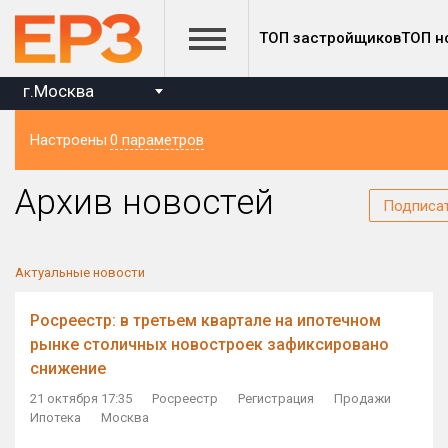
ТОП застройщиков
ТОП н
г.Москва
Настроены
0 параметров
Регион
Архив новостей
Подписа
Актуальные новости
Росреестр: в третьем квартале на ипотечном
рынке столичных новостроек зафиксировано
снижение
21 октября 17:35
Росреестр
Регистрация
Продажи
Ипотека
Москва