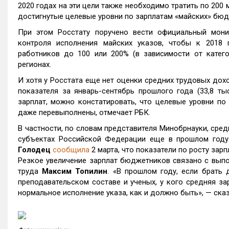
2020 годах на эти цели также необходимо тратить по 200 
достигнутые целевые уровни по зарплатам «майских» бюд
При этом Росстату поручено вести официальный монит
контроля исполнения майских указов, чтобы к 2018 г
работников до 100 или 200% (в зависимости от катег
регионах.
И хотя у Росстата еще нет оценки средних трудовых доход
показателя за январь-сентябрь прошлого года (33,8 ты
зарплат, можно констатировать, что целевые уровни по 
даже перевыполнены, отмечает РБК.
В частности, по словам представителя Минобрнауки, сред
субъектах Российской Федерации еще в прошлом году
Голодец
сообщила
2 марта, что показатели по росту за
Резкое увеличение зарплат бюджетников связано с выпо
труда
Максим Топилин
. «В прошлом году, если брать 
преподавательском составе и ученых, у кого средняя за
нормальное исполнение указа, как и должно быть», — сказ