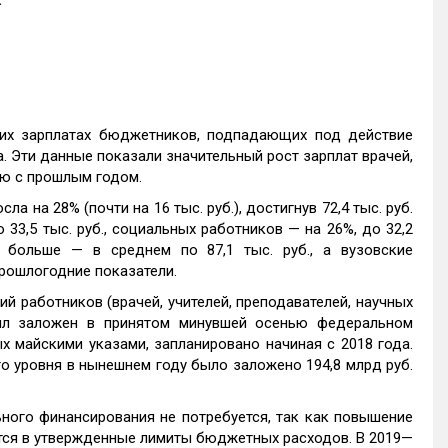
.
х зарплатах бюджетников, подпадающих под действие
а. Эти данные показали значительный рост зарплат врачей,
ию с прошлым годом.
а на 28% (почти на 16 тыс. руб.), достигнув 72,4 тыс. руб.
33,5 тыс. руб., социальных работников — на 26%, до 32,2
 больше — в среднем по 87,1 тыс. руб., а вузовские
прошлогодние показатели.
ий работников (врачей, учителей, преподавателей, научных
был заложен в принятом минувшей осенью федеральном
 майскими указами, запланировано начиная с 2018 года.
 уровня в нынешнем году было заложено 194,8 млрд руб.
ного финансирования не потребуется, так как повышение
ется в утвержденные лимиты бюджетных расходов. В 2019—