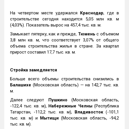
На четвертом месте удержался
Краснодар
, где в
строительстве сегодня находится 5,05 млн кв. м
(4,03%). Показатель вырос на 457,4 тыс. кв. м.
Замыкает пятерку, как и прежде,
Тюмень
с объемом
3,8 млн кв. м, что соответствует 3,07% от общего
объема строительства жилья в стране. За квартал
прирост составил 17,7 тыс. кв. м.
Стройка замедляется
Больше всего объемы строительства снизились в
Балашихе
(Московская область) — на 142,7 тыс. кв.
м.
Далее следуют
Пушкино
(Московская область,
-122,4 тыс. кв. м),
Набережные Челны
(Республика
Татарстан, -112,2 тыс. кв. м),
Владивосток
(-101,1
тыс. кв. м) и
Мытищи
(Московская область, -94,2
тыс. кв. м).