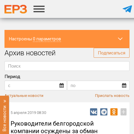
Настроены
0 параметров
Архив новостей
Регион
Подписаться
Период
Актуальные новости
Прислать новость
Все новости
+
5 апреля 2019 08:30
Руководители белгородской
компании осуждены за обман