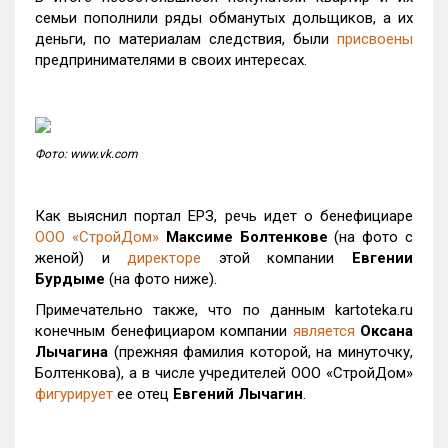
семьи пополнили ряды обманутых дольщиков, а их
деньги, по материалам следствия, были
присвоены
предпринимателями в своих интересах.
Фото: www.vk.com
Как выяснил портал ЕРЗ, речь идет о бенефициаре
ООО «СтройДом»
Максиме Болтенкове
(на фото с
женой) и
директоре
этой компании
Евгении
Бурдыме
(на фото ниже).
Примечательно также, что по данным kartoteka.ru
конечным бенефициаром компании
является
Оксана
Лычагина
(прежняя фамилия которой, на минуточку,
Болтенкова), а в числе учредителей OOO «СтройДом»
фигурирует
ее отец
Евгений Лычагин
.