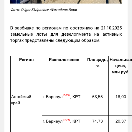
Фото: © Igor Skripachev /Фотобанк Лори
В разбивке по регионам по состоянию на 21.10.2025
земельные лоты для девелопмента на активных
торгах представлены следующим образом.
Регион
Расположение
Площадь,
Начальная
га
цена,
млн руб.
new
г. Барнаул
,
КРТ
Алтайский
63,55
18,00
край
new
г. Барнаул
,
КРТ
74,73
20,37