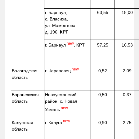
г. Барнаул,
63,55
18,00
с. Власиха,
ул. Мамонтова,
д. 196,
КРТ
new
г. Барнаул
,
КРТ
57,25
16,53
new
г. Череповец
Вологодская
0,52
2,09
область
Воронежская
Новоусманский
0,50
0,37
область
район, с. Новая
new
Усмань
new
г. Калуга
Калужская
0,90
2,75
область