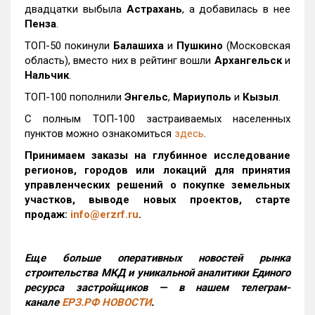
двадцатки выбыла
Астрахань
, а добавилась в нее
Пенза
.
ТОП-50 покинули
Балашиха
и
Пушкино
(Московская
область), вместо них в рейтинг вошли
Архангельск
и
Нальчик
.
ТОП-100 пополнили
Энгельс
,
Мариуполь
и
Кызыл
.
С полным ТОП-100 застраиваемых населенных
пунктов можно ознакомиться
здесь
.
Принимаем заказы на глубинное исследование
регионов, городов или локаций для принятия
управленческих решений о покупке земельных
участков, выводе новых проектов, старте
продаж:
info@erzrf.ru
.
Еще больше оперативных новостей рынка
строительства МКД и уникальной аналитики Единого
ресурса застройщиков — в нашем телеграм-
канале
ЕРЗ.РФ НОВОСТИ
.