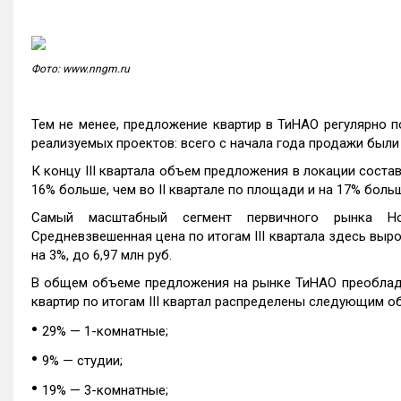
Фото: www.nngm.ru
Тем не менее, предложение квартир в ТиНАО регулярно п
реализуемых проектов: всего с начала года продажи были 
К концу III квартала объем предложения в локации состав
16% больше, чем во II квартале по площади и на 17% боль
Самый масштабный сегмент первичного рынка Но
Средневзвешенная цена по итогам III квартала здесь выросл
на 3%, до 6,97 млн руб.
В общем объеме предложения на рынке ТиНАО преоблада
квартир по итогам III квартал распределены следующим о
•
29% — 1-комнатные;
•
9% — cтудии;
•
19% — 3-комнатные;