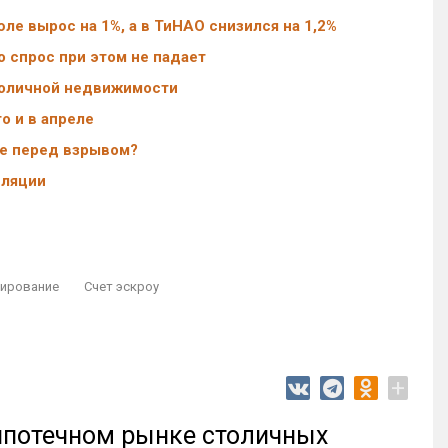
е вырос на 1%, а в ТиНАО снизился на 1,2%
 спрос при этом не падает
толичной недвижимости
о и в апреле
ье перед взрывом?
фляции
сирование
Счет эскроу
+
 ипотечном рынке столичных