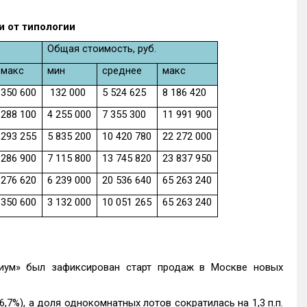
и от типологии
Общая стоимость, руб.
макс
мин
среднее
макс
350 600
132 000
5 524 625
8 186 420
288 100
4 255 000
7 355 300
11 991 900
293 255
5 835 200
10 420 780
22 272 000
286 900
7 115 800
13 745 820
23 837 950
276 620
6 239 000
20 536 640
65 263 240
350 600
3 132 000
10 051 265
65 263 240
триум» был зафиксирован старт продаж в Москве новых
(6,7%), а доля однокомнатных лотов сократилась на 1,3 п.п.