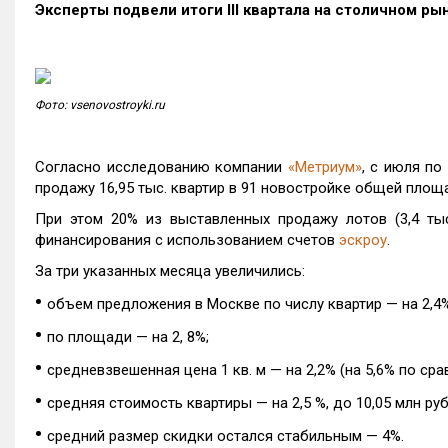
Эксперты подвели итоги
III
квартала на столичном ры
Фото: vsenovostroyki.ru
Согласно исследованию компании
«Метриум»
, с июля по
продажу 16,95 тыс. квартир в 91 новостройке общей площа
При этом 20% из выставленных продажу лотов (3,4 ты
финансирования с использованием счетов
эскроу
.
За три указанных месяца увеличились:
•
объем предложения в Москве по числу квартир — на 2,4%
•
по площади — на 2, 8%;
•
cредневзвешенная цена 1 кв. м — на 2,2% (на 5,6% по срав
•
cредняя стоимость квартиры — на 2,5 %, до 10,05 млн руб
•
средний размер скидки остался стабильным — 4%.