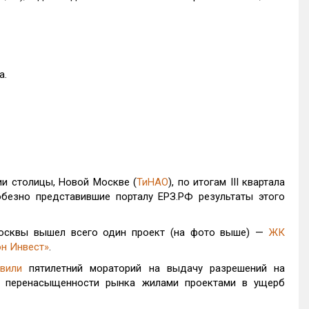
а.
и столицы, Новой Москве (
ТиНАО
), по итогам III квартала
юбезно представившие порталу ЕРЗ.РФ результаты этого
Москвы вышел всего один проект (на фото выше) —
ЖК
н Инвест»
.
вили
пятилетний мораторий на выдачу разрешений на
 перенасыщенности рынка жилами проектами в ущерб