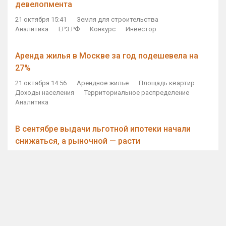
девелопмента
21 октября 15:41
Земля для строительства
Аналитика
ЕРЗ.РФ
Конкурс
Инвестор
Аренда жилья в Москве за год подешевела на
27%
21 октября 14:56
Арендное жилье
Площадь квартир
Доходы населения
Территориальное распределение
Аналитика
В сентябре выдачи льготной ипотеки начали
снижаться, а рыночной — расти
21 октября 14:11
Ипотека
Субсидирование ипотеки
Объем ИЖК
Количество ИЖК
Экспертное мнение
Виталий Мутко — Владимиру Путину: россияне
стали чаще выкупать квартиры без кредитов
21 октября 12:57
ДОМ.РФ
Проектное финансирование