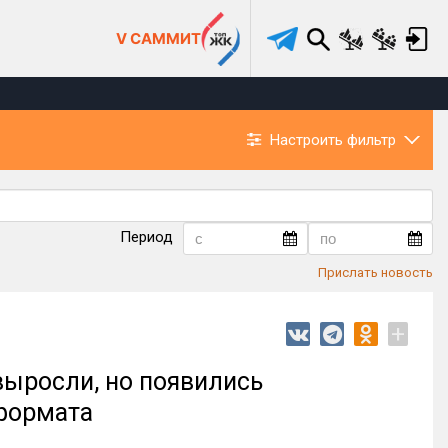
V САММИТ
Настроить фильтр
Период
Прислать новость
+
ыросли, но появились
формата