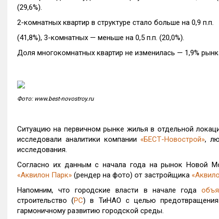
(29,6%).
2-комнатных квартир в структуре стало больше на 0,9 п.п.
(41,8%), 3-комнатных — меньше на 0,5 п.п. (20,0%).
Доля многокомнатных квартир не изменилась — 1,9% рынк
Фото: www.best-novostroy.ru
Ситуацию на первичном рынке жилья в отдельной локаци
исследовали аналитики компании
«БЕСТ-Новострой»
, л
исследования.
Согласно их данным с начала года на рынок Новой 
«Аквилон Парк»
(рендер на фото) от застройщика
«Аквило
Напомним, что городские власти в начале года
объя
строительство (
РС
) в ТиНАО с целью предотвращения
гармоничному развитию городской среды.