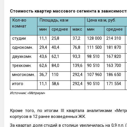
Стоимость квартир массового сегмента в зависимост
Кол-во
Площадь, кв.м
Цена кв.м, руб.
комнат
мин
среднее
макс
мин
среднее
студии
11,1
25,8
37,2
128 000
214 310
однокомн.
29,4
40,4
76,8
111 500
181 870
двухкомн.
43,6
62,1
93,3
98 510
167 820
трехкомн.
62,6
84,0
139,6
90 510
163 700
многокомн.
36,7
110
292,4
107 960
186 650
итого
11,1
58,6
292,4
90 510
171 554
Источник: «Метриум»
Кроме того, по итогам III квартала аналитиками «Ме
корпусов в 12 ранее возведенных ЖК.
За квартал доля студий в столице увеличилась на 0,9 п.п. 