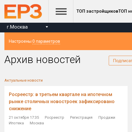
ТОП застройщиков
ТОП н
г.Москва
Настроены
0 параметров
Регион
Архив новостей
Подписа
Актуальные новости
Росреестр: в третьем квартале на ипотечном
рынке столичных новостроек зафиксировано
снижение
21 октября 17:35
Росреестр
Регистрация
Продажи
Ипотека
Москва