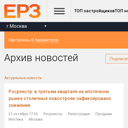
ТОП застройщиков
ТОП н
г.Москва
Настроены
0 параметров
Регион
Архив новостей
Подписа
Актуальные новости
Росреестр: в третьем квартале на ипотечном
рынке столичных новостроек зафиксировано
снижение
21 октября 17:35
Росреестр
Регистрация
Продажи
Ипотека
Москва