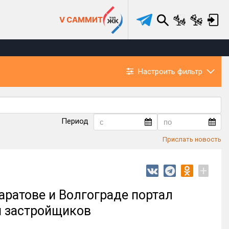
V САММИТ
Настроить фильтр
Период
Прислать новость
+
Саратове и Волгограде портал
я застройщиков