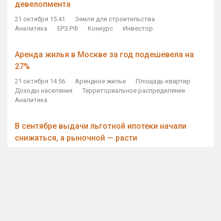
девелопмента
21 октября 15:41
Земля для строительства
Аналитика
ЕРЗ.РФ
Конкурс
Инвестор
Аренда жилья в Москве за год подешевела на
27%
21 октября 14:56
Арендное жилье
Площадь квартир
Доходы населения
Территориальное распределение
Аналитика
В сентябре выдачи льготной ипотеки начали
снижаться, а рыночной — расти
21 октября 14:11
Ипотека
Субсидирование ипотеки
Объем ИЖК
Количество ИЖК
Экспертное мнение
Виталий Мутко — Владимиру Путину: россияне
стали чаще выкупать квартиры без кредитов
21 октября 12:57
ДОМ.РФ
Проектное финансирование