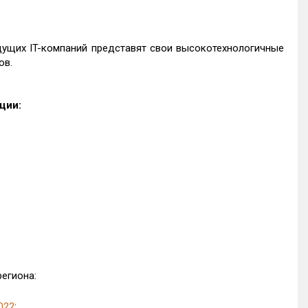
дущих IT-компаний представят свои высокотехнологичные
ов.
ции:
егиона:
022
;