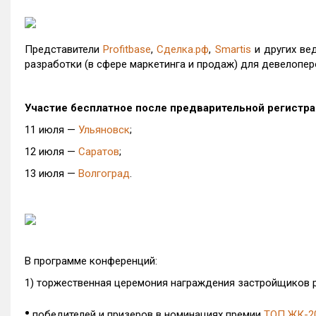
Представители
Profitbase
,
Сделка.рф
,
Smartis
и других ве
разработки (в сфере маркетинга и продаж) для девелопер
Участие бесплатное после предварительной регистра
11 июля —
Ульяновск
;
12 июля —
Саратов
;
13 июля —
Волгоград
.
В программе конференций:
1) торжественная церемония награждения застройщиков р
•
победителей и призеров в номинациях премии
ТОП ЖК-2