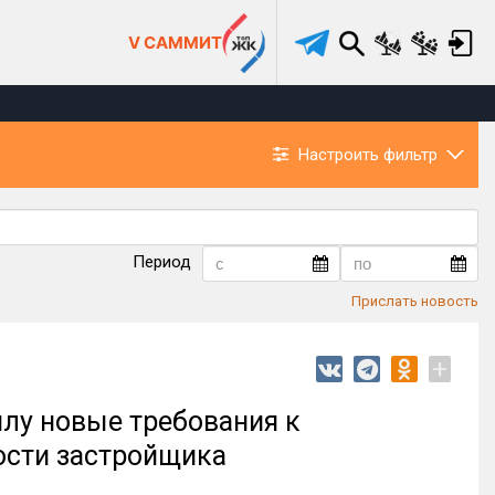
V САММИТ
Настроить фильтр
Период
Прислать новость
+
илу новые требования к
ости застройщика