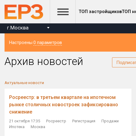
ТОП застройщиков
ТОП н
г.Москва
Настроены
0 параметров
Регион
Архив новостей
Подписа
Актуальные новости
Росреестр: в третьем квартале на ипотечном
рынке столичных новостроек зафиксировано
снижение
21 октября 17:35
Росреестр
Регистрация
Продажи
Ипотека
Москва