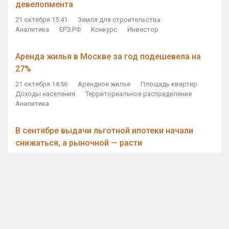
девелопмента
21 октября 15:41
Земля для строительства
Аналитика
ЕРЗ.РФ
Конкурс
Инвестор
Аренда жилья в Москве за год подешевела на
27%
21 октября 14:56
Арендное жилье
Площадь квартир
Доходы населения
Территориальное распределение
Аналитика
В сентябре выдачи льготной ипотеки начали
снижаться, а рыночной — расти
21 октября 14:11
Ипотека
Субсидирование ипотеки
Объем ИЖК
Количество ИЖК
Экспертное мнение
Виталий Мутко — Владимиру Путину: россияне
стали чаще выкупать квартиры без кредитов
21 октября 12:57
ДОМ.РФ
Проектное финансирование