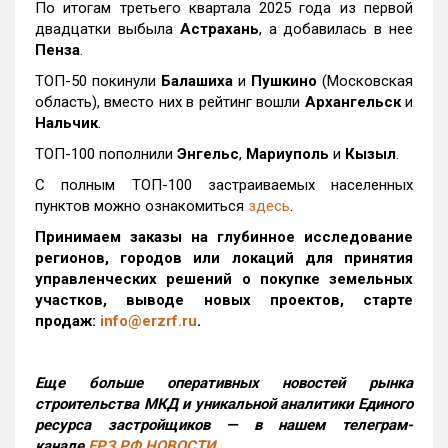
По итогам третьего квартала 2025 года из первой
двадцатки выбыла
Астрахань
, а добавилась в нее
Пенза
.
ТОП-50 покинули
Балашиха
и
Пушкино
(Московская
область), вместо них в рейтинг вошли
Архангельск
и
Нальчик
.
ТОП-100 пополнили
Энгельс
,
Мариуполь
и
Кызыл
.
С полным ТОП-100 застраиваемых населенных
пунктов можно ознакомиться
здесь
.
Принимаем заказы на глубинное исследование
регионов, городов или локаций для принятия
управленческих решений о покупке земельных
участков, выводе новых проектов, старте
продаж:
info@erzrf.ru
.
Еще больше оперативных новостей рынка
строительства МКД и уникальной аналитики Единого
ресурса застройщиков — в нашем телеграм-
канале
ЕРЗ.РФ НОВОСТИ
.