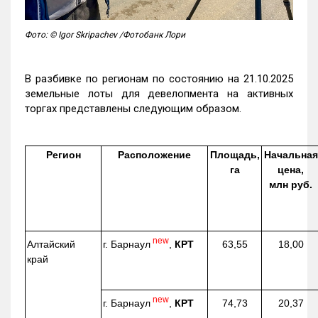
Фото: © Igor Skripachev /Фотобанк Лори
В разбивке по регионам по состоянию на 21.10.2025
земельные лоты для девелопмента на активных
торгах представлены следующим образом.
Регион
Расположение
Площадь,
Начальная
га
цена,
млн руб.
new
г. Барнаул
,
КРТ
Алтайский
63,55
18,00
край
new
г. Барнаул
,
КРТ
74,73
20,37