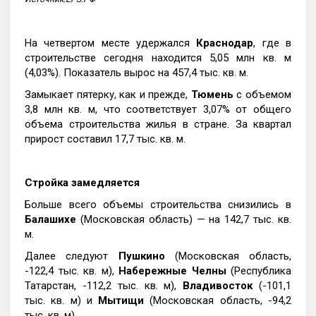
На четвертом месте удержался
Краснодар
, где в
строительстве сегодня находится 5,05 млн кв. м
(4,03%). Показатель вырос на 457,4 тыс. кв. м.
Замыкает пятерку, как и прежде,
Тюмень
с объемом
3,8 млн кв. м, что соответствует 3,07% от общего
объема строительства жилья в стране. За квартал
прирост составил 17,7 тыс. кв. м.
Стройка замедляется
Больше всего объемы строительства снизились в
Балашихе
(Московская область) — на 142,7 тыс. кв.
м.
Далее следуют
Пушкино
(Московская область,
-122,4 тыс. кв. м),
Набережные Челны
(Республика
Татарстан, -112,2 тыс. кв. м),
Владивосток
(-101,1
тыс. кв. м) и
Мытищи
(Московская область, -94,2
тыс. кв. м).