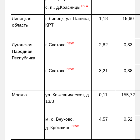
new
с. п.,
д.Красницы
Липецкая
г. Липецк, ул. Папина,
1,18
15,60
область
КРТ
new
г. Сватово
Луганская
2,82
0,33
Народная
Республика
new
г. Сватово
3,21
0,38
Москва
ул.
Кожевническая
, д.
0,11
155,72
13/3
м. о. Внуково,
4,57
0,52
new
д.
Крёкшино