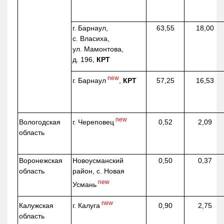
г. Барнаул,
63,55
18,00
с. Власиха,
ул. Мамонтова,
д. 196,
КРТ
new
г. Барнаул
,
КРТ
57,25
16,53
new
г. Череповец
Вологодская
0,52
2,09
область
Воронежская
Новоусманский
0,50
0,37
область
район, с. Новая
new
Усмань
new
г. Калуга
Калужская
0,90
2,75
область