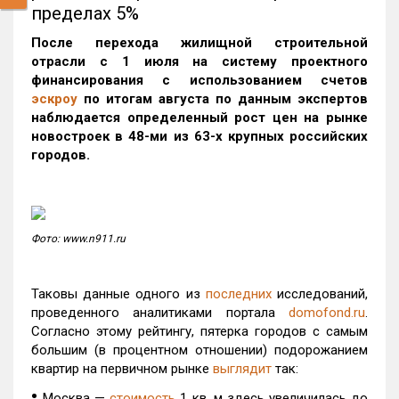
пределах 5%
После перехода жилищной строительной
отрасли с 1 июля на систему проектного
финансирования с использованием счетов
эскроу
по итогам августа по данным экспертов
наблюдается
определенный рост цен на рынке
новостроек в 48-ми из 63-х крупных российских
городов.
Фото: www.n911.ru
Таковы данные одного из
последних
исследований,
проведенного аналитиками портала
domofond.ru
.
Согласно этому рейтингу, пятерка городов с самым
большим (в процентном отношении) подорожанием
квартир на первичном рынке
выглядит
так:
•
Москва —
стоимость
1 кв. м здесь увеличилась до