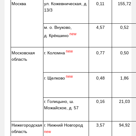
Москва
ул.
Кожевническая
, д.
0,11
155,72
13/3
м. о. Внуково,
4,57
0,52
new
д.
Крёкшино
new
г. Коломна
Московская
0,77
0,50
область
new
г. Щелково
0,48
1,86
г. Голицыно, ш.
0,16
21,03
Можайское, д. 57
Нижегородская
г. Нижний Новгород
3,57
94,92
область
new