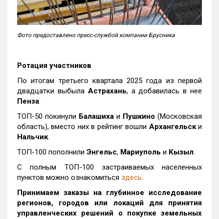
Фото предоставлено пресс-службой компании Брусника
Ротация участников
По итогам третьего квартала 2025 года из первой
двадцатки выбыла
Астрахань
, а добавилась в нее
Пенза
.
ТОП-50 покинули
Балашиха
и
Пушкино
(Московская
область), вместо них в рейтинг вошли
Архангельск
и
Нальчик
.
ТОП-100 пополнили
Энгельс
,
Мариуполь
и
Кызыл
.
С полным ТОП-100 застраиваемых населенных
пунктов можно ознакомиться
здесь
.
Принимаем заказы на глубинное исследование
регионов, городов или локаций для принятия
управленческих решений о покупке земельных