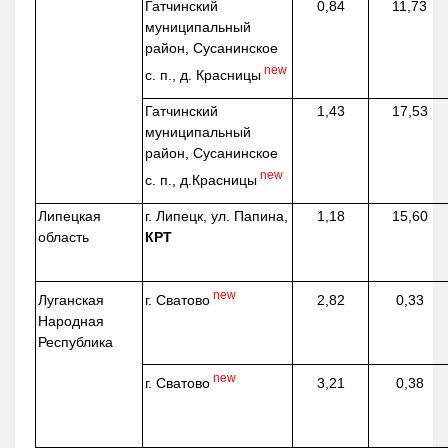
Гатчинский
0,84
11,73
муниципальный
район, Сусанинское
new
с. п., д. Красницы
Гатчинский
1,43
17,53
муниципальный
район, Сусанинское
new
с. п.,
д.Красницы
Липецкая
г. Липецк, ул. Папина,
1,18
15,60
область
КРТ
new
г. Сватово
Луганская
2,82
0,33
Народная
Республика
new
г. Сватово
3,21
0,38