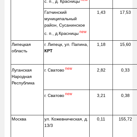
с. п., д. Красницы
Гатчинский
1,43
17,53
муниципальный
район, Сусанинское
new
с. п.,
д.Красницы
Липецкая
г. Липецк, ул. Папина,
1,18
15,60
область
КРТ
new
г. Сватово
Луганская
2,82
0,33
Народная
Республика
new
г. Сватово
3,21
0,38
Москва
ул.
Кожевническая
, д.
0,11
155,72
13/3