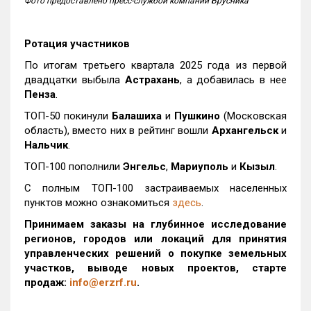
Фото предоставлено пресс-службой компании Брусника
Ротация участников
По итогам третьего квартала 2025 года из первой
двадцатки выбыла
Астрахань
, а добавилась в нее
Пенза
.
ТОП-50 покинули
Балашиха
и
Пушкино
(Московская
область), вместо них в рейтинг вошли
Архангельск
и
Нальчик
.
ТОП-100 пополнили
Энгельс
,
Мариуполь
и
Кызыл
.
С полным ТОП-100 застраиваемых населенных
пунктов можно ознакомиться
здесь
.
Принимаем заказы на глубинное исследование
регионов, городов или локаций для принятия
управленческих решений о покупке земельных
участков, выводе новых проектов, старте
продаж:
info@erzrf.ru
.