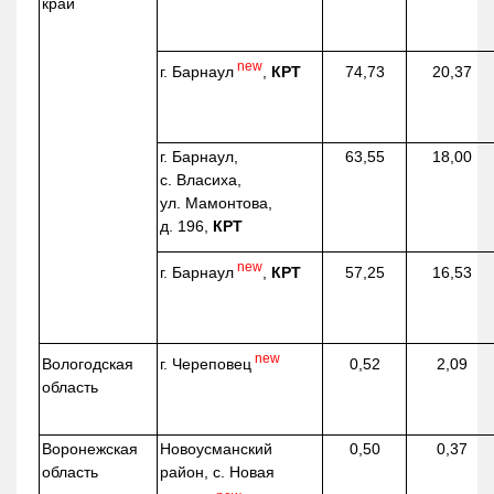
край
new
г. Барнаул
,
КРТ
74,73
20,37
г. Барнаул,
63,55
18,00
с. Власиха,
ул. Мамонтова,
д. 196,
КРТ
new
г. Барнаул
,
КРТ
57,25
16,53
new
г. Череповец
Вологодская
0,52
2,09
область
Воронежская
Новоусманский
0,50
0,37
область
район, с. Новая