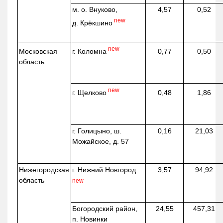
м. о. Внуково,
4,57
0,52
new
д.
Крёкшино
new
г. Коломна
Московская
0,77
0,50
область
new
г. Щелково
0,48
1,86
г. Голицыно, ш.
0,16
21,03
Можайское, д. 57
Нижегородская
г. Нижний Новгород
3,57
94,92
область
new
Богородский район,
24,55
457,31
п. Новинки