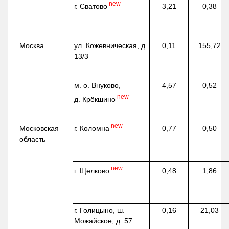
new
г. Сватово
3,21
0,38
Москва
ул.
Кожевническая
, д.
0,11
155,72
13/3
м. о. Внуково,
4,57
0,52
new
д.
Крёкшино
new
г. Коломна
Московская
0,77
0,50
область
new
г. Щелково
0,48
1,86
г. Голицыно, ш.
0,16
21,03
Можайское, д. 57