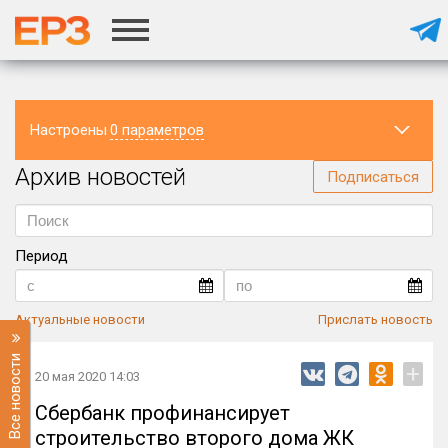
Настроены
0 параметров
Архив новостей
Регион
Подписаться
Период
Актуальные новости
Прислать новость
Все новости
+
20 мая 2020 14:03
Сбербанк профинансирует
строительство второго дома ЖК