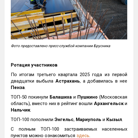
Фото предоставлено пресс-службой компании Брусника
Ротация участников
По итогам третьего квартала 2025 года из первой
двадцатки выбыла
Астрахань
, а добавилась в нее
Пенза
.
ТОП-50 покинули
Балашиха
и
Пушкино
(Московская
область), вместо них в рейтинг вошли
Архангельск
и
Нальчик
.
ТОП-100 пополнили
Энгельс
,
Мариуполь
и
Кызыл
.
С полным ТОП-100 застраиваемых населенных
пунктов можно ознакомиться
здесь
.