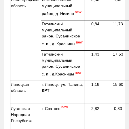
область
муниципальный
new
район, д.
Низино
Гатчинский
0,84
11,73
муниципальный
район, Сусанинское
new
с. п., д. Красницы
Гатчинский
1,43
17,53
муниципальный
район, Сусанинское
new
с. п.,
д.Красницы
Липецкая
г. Липецк, ул. Папина,
1,18
15,60
область
КРТ
new
г. Сватово
Луганская
2,82
0,33
Народная
Республика