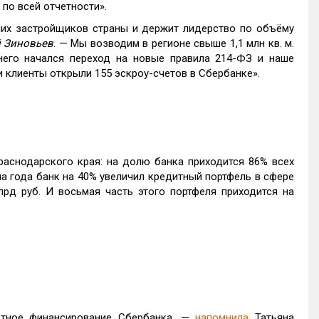
по всей отчетности».
ших застройщиков страны и держит лидерство по объёму
 Зиновьев
. — Мы возводим в регионе свыше 1,1 млн кв. м.
него начался переход на новые правила 214-ФЗ и наше
 клиенты открыли 155 эскроу-счетов в Сбербанке».
аснодарского края: на долю банка приходится 86% всех
а года банк на 40% увеличил кредитный портфель в сфере
рд руб. И восьмая часть этого портфеля приходится на
ктное финансирование Сбербанка, —
напомнила
Татьяна