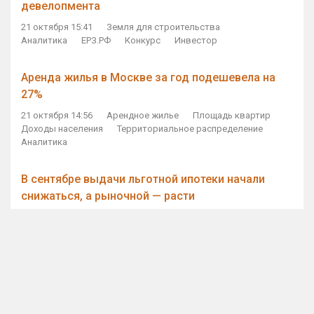
девелопмента
21 октября 15:41
Земля для строительства
Аналитика
ЕРЗ.РФ
Конкурс
Инвестор
Аренда жилья в Москве за год подешевела на
27%
21 октября 14:56
Арендное жилье
Площадь квартир
Доходы населения
Территориальное распределение
Аналитика
В сентябре выдачи льготной ипотеки начали
снижаться, а рыночной — расти
21 октября 14:11
Ипотека
Субсидирование ипотеки
Объем ИЖК
Количество ИЖК
Экспертное мнение
Виталий Мутко — Владимиру Путину: россияне
стали чаще выкупать квартиры без кредитов
21 октября 12:57
ДОМ.РФ
Проектное финансирование