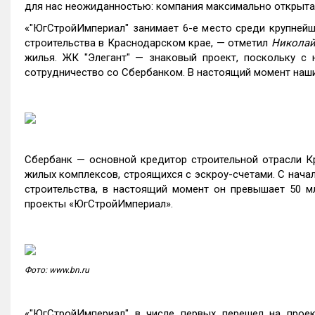
для нас неожиданностью: компания максимально открыта 
«"ЮгСтройИмпериал" занимает 6-е место среди крупней
строительства в Краснодарском крае, — отметил
Николай
жилья. ЖК "Элегант" — знаковый проект, поскольку с 
сотрудничество со Сбербанком. В настоящий момент наши
Сбербанк — основной кредитор строительной отрасли Кр
жилых комплексов, строящихся с эскроу-счетами. С начал
строительства, в настоящий момент он превышает 50 мл
проекты «ЮгСтройИмпериал».
Фото: www.bn.ru
«"ЮгCтройИмпериал" в числе первых перешел на прое