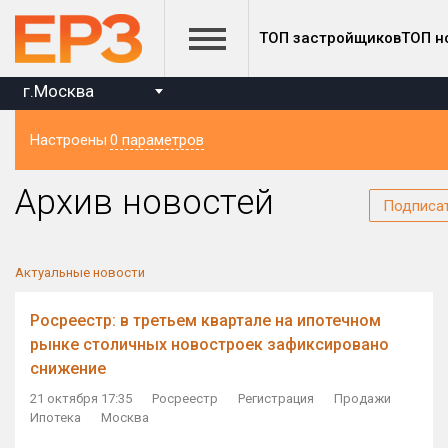
ТОП застройщиков
ТОП н
г.Москва
Настроены
0 параметров
Регион
Архив новостей
Подписа
Актуальные новости
Росреестр: в третьем квартале на ипотечном
рынке столичных новостроек зафиксировано
снижение
21 октября 17:35
Росреестр
Регистрация
Продажи
Ипотека
Москва