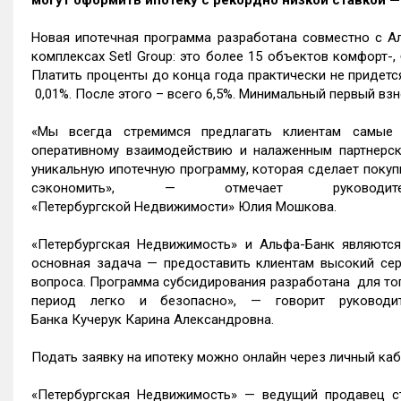
могут оформить ипотеку с рекордно низкой ставкой —
Новая ипотечная программа разработана совместно с Ал
комплексах Setl Group: это более 15 объектов комфорт-,
Платить проценты до конца года практически не придется
0,01%. После этого – всего 6,5%. Минимальный первый взн
«Мы всегда стремимся предлагать клиентам самые 
оперативному взаимодействию и налаженным партнерс
уникальную ипотечную программу, которая сделает покуп
сэкономить», — отмечает руководит
«Петербургской Недвижимости» Юлия Мошкова.
«Петербургская Недвижимость» и Альфа-Банк являются 
основная задача — предоставить клиентам высокий се
вопроса. Программа субсидирования разработана для того
период легко и безопасно», — говорит руководи
Банка Кучерук Карина Александровна.
Подать заявку на ипотеку можно онлайн через личный каб
«Петербургская Недвижимость» — ведущий продавец ст