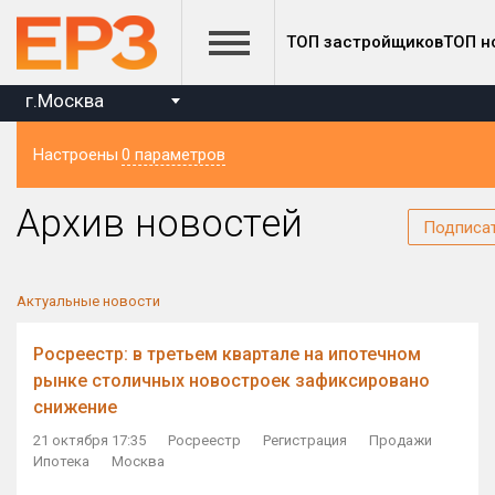
ТОП застройщиков
ТОП н
г.Москва
Настроены
0 параметров
Регион
Архив новостей
Подписа
Актуальные новости
Росреестр: в третьем квартале на ипотечном
рынке столичных новостроек зафиксировано
снижение
21 октября 17:35
Росреестр
Регистрация
Продажи
Ипотека
Москва