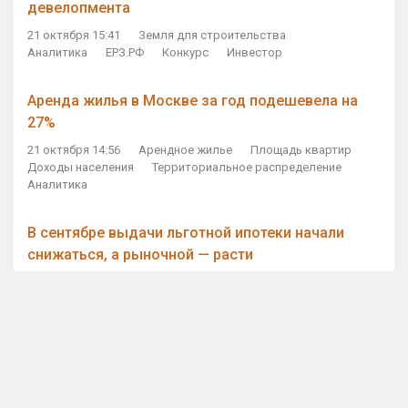
девелопмента
21 октября 15:41
Земля для строительства
Аналитика
ЕРЗ.РФ
Конкурс
Инвестор
Аренда жилья в Москве за год подешевела на
27%
21 октября 14:56
Арендное жилье
Площадь квартир
Доходы населения
Территориальное распределение
Аналитика
В сентябре выдачи льготной ипотеки начали
снижаться, а рыночной — расти
21 октября 14:11
Ипотека
Субсидирование ипотеки
Объем ИЖК
Количество ИЖК
Экспертное мнение
Виталий Мутко — Владимиру Путину: россияне
стали чаще выкупать квартиры без кредитов
21 октября 12:57
ДОМ.РФ
Проектное финансирование