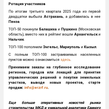
Ротация участников
По итогам третьего квартала 2025 года из первой
двадцатки выбыла
Астрахань
, а добавилась в нее
Пенза
.
ТОП-50 покинули
Балашиха
и
Пушкино
(Московская
область), вместо них в рейтинг вошли
Архангельск
и
Нальчик
.
ТОП-100 пополнили
Энгельс
,
Мариуполь
и
Кызыл
.
С полным ТОП-100 застраиваемых населенных
пунктов можно ознакомиться
здесь
.
Принимаем заказы на глубинное исследование
регионов, городов или локаций для принятия
управленческих решений о покупке земельных
участков, выводе новых проектов, старте
продаж:
info@erzrf.ru
.
Еще больше оперативных новостей рынка
строительства МКД и уникальной аналитики Единого