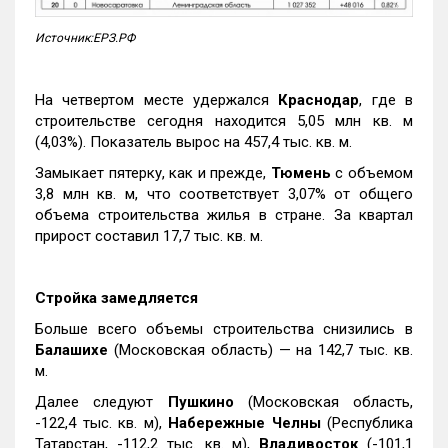
Источник:ЕРЗ.РФ
На четвертом месте удержался
Краснодар
, где в
строительстве сегодня находится 5,05 млн кв. м
(4,03%). Показатель вырос на 457,4 тыс. кв. м.
Замыкает пятерку, как и прежде,
Тюмень
с объемом
3,8 млн кв. м, что соответствует 3,07% от общего
объема строительства жилья в стране. За квартал
прирост составил 17,7 тыс. кв. м.
Стройка замедляется
Больше всего объемы строительства снизились в
Балашихе
(Московская область) — на 142,7 тыс. кв.
м.
Далее следуют
Пушкино
(Московская область,
-122,4 тыс. кв. м),
Набережные Челны
(Республика
Татарстан, -112,2 тыс. кв. м),
Владивосток
(-101,1