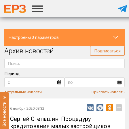
Настроены
0 параметров
Архив новостей
Регион
Подписаться
Период
Актуальные новости
Прислать новость
Все новости
+
6 ноября 2020 08:32
Сергей Степашин: Процедуру
кредитования малых застройщиков