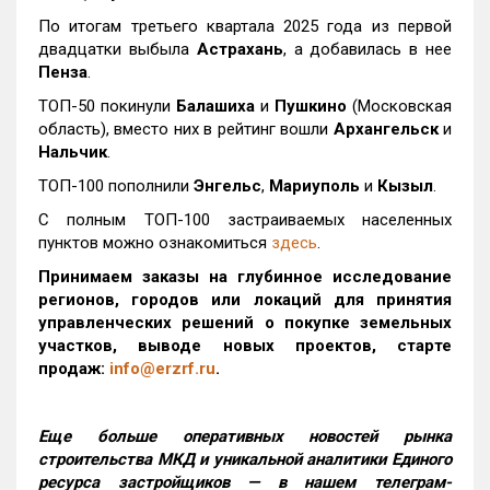
По итогам третьего квартала 2025 года из первой
двадцатки выбыла
Астрахань
, а добавилась в нее
Пенза
.
ТОП-50 покинули
Балашиха
и
Пушкино
(Московская
область), вместо них в рейтинг вошли
Архангельск
и
Нальчик
.
ТОП-100 пополнили
Энгельс
,
Мариуполь
и
Кызыл
.
С полным ТОП-100 застраиваемых населенных
пунктов можно ознакомиться
здесь
.
Принимаем заказы на глубинное исследование
регионов, городов или локаций для принятия
управленческих решений о покупке земельных
участков, выводе новых проектов, старте
продаж:
info@erzrf.ru
.
Еще больше оперативных новостей рынка
строительства МКД и уникальной аналитики Единого
ресурса застройщиков — в нашем телеграм-