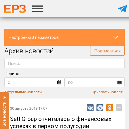
Настроены
0 параметров
Архив новостей
Регион
Подписаться
Период
Актуальные новости
Прислать новость
Все новости
+
30 августа 2018 17:07
Setl Group отчиталась о финансовых
успехах в первом полугодии