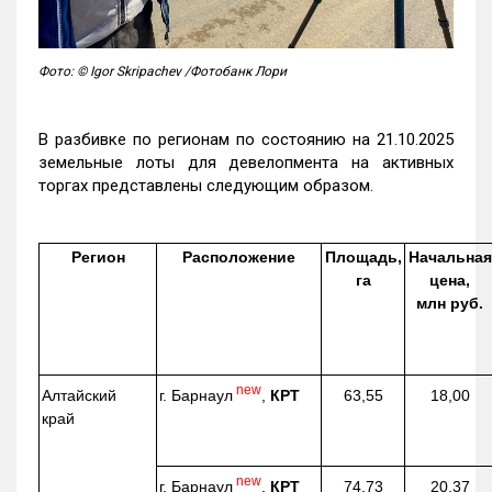
Фото: © Igor Skripachev /Фотобанк Лори
В разбивке по регионам по состоянию на 21.10.2025
земельные лоты для девелопмента на активных
торгах представлены следующим образом.
Регион
Расположение
Площадь,
Начальная
га
цена,
млн руб.
new
г. Барнаул
,
КРТ
Алтайский
63,55
18,00
край
new
г. Барнаул
,
КРТ
74,73
20,37