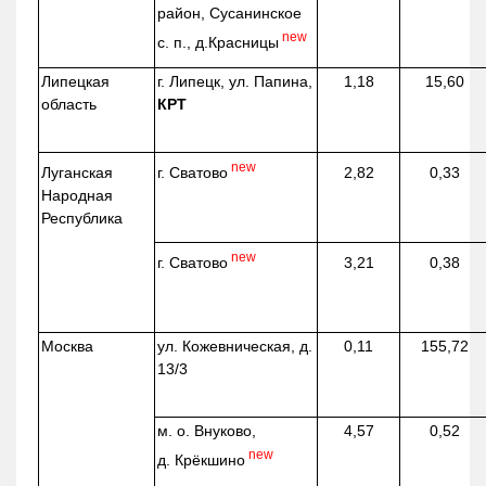
район, Сусанинское
new
с. п.,
д.Красницы
Липецкая
г. Липецк, ул. Папина,
1,18
15,60
область
КРТ
new
г. Сватово
Луганская
2,82
0,33
Народная
Республика
new
г. Сватово
3,21
0,38
Москва
ул.
Кожевническая
, д.
0,11
155,72
13/3
м. о. Внуково,
4,57
0,52
new
д.
Крёкшино