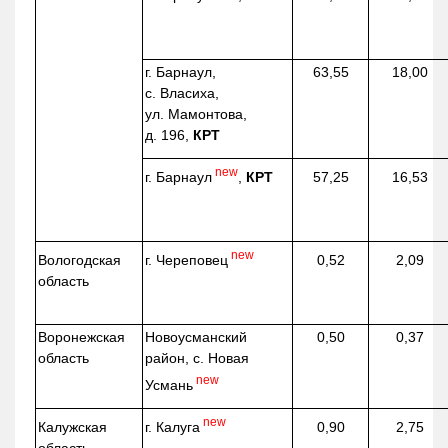
г. Барнаул,
63,55
18,00
с. Власиха,
ул. Мамонтова,
д. 196,
КРТ
new
г. Барнаул
,
КРТ
57,25
16,53
new
г. Череповец
Вологодская
0,52
2,09
область
Воронежская
Новоусманский
0,50
0,37
область
район, с. Новая
new
Усмань
new
г. Калуга
Калужская
0,90
2,75