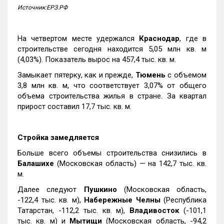
Источник:ЕРЗ.РФ
На четвертом месте удержался
Краснодар
, где в
строительстве сегодня находится 5,05 млн кв. м
(4,03%). Показатель вырос на 457,4 тыс. кв. м.
Замыкает пятерку, как и прежде,
Тюмень
с объемом
3,8 млн кв. м, что соответствует 3,07% от общего
объема строительства жилья в стране. За квартал
прирост составил 17,7 тыс. кв. м.
Стройка замедляется
Больше всего объемы строительства снизились в
Балашихе
(Московская область) — на 142,7 тыс. кв.
м.
Далее следуют
Пушкино
(Московская область,
-122,4 тыс. кв. м),
Набережные Челны
(Республика
Татарстан, -112,2 тыс. кв. м),
Владивосток
(-101,1
тыс. кв. м) и
Мытищи
(Московская область, -94,2