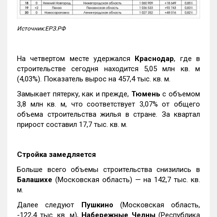
Источник:ЕРЗ.РФ
На четвертом месте удержался
Краснодар
, где в
строительстве сегодня находится 5,05 млн кв. м
(4,03%). Показатель вырос на 457,4 тыс. кв. м.
Замыкает пятерку, как и прежде,
Тюмень
с объемом
3,8 млн кв. м, что соответствует 3,07% от общего
объема строительства жилья в стране. За квартал
прирост составил 17,7 тыс. кв. м.
Стройка замедляется
Больше всего объемы строительства снизились в
Балашихе
(Московская область) — на 142,7 тыс. кв.
м.
Далее следуют
Пушкино
(Московская область,
-122,4 тыс. кв. м),
Набережные Челны
(Республика