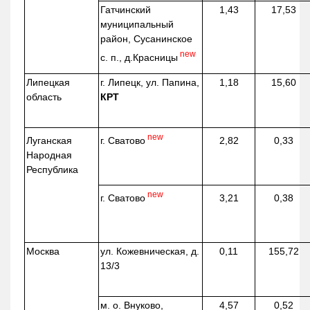
Гатчинский
1,43
17,53
муниципальный
район, Сусанинское
new
с. п.,
д.Красницы
Липецкая
г. Липецк, ул. Папина,
1,18
15,60
область
КРТ
new
г. Сватово
Луганская
2,82
0,33
Народная
Республика
new
г. Сватово
3,21
0,38
Москва
ул.
Кожевническая
, д.
0,11
155,72
13/3
м. о. Внуково,
4,57
0,52