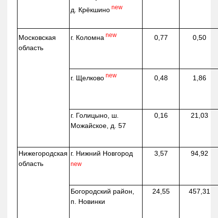
new
д.
Крёкшино
new
г. Коломна
Московская
0,77
0,50
область
new
г. Щелково
0,48
1,86
г. Голицыно, ш.
0,16
21,03
Можайское, д. 57
Нижегородская
г. Нижний Новгород
3,57
94,92
область
new
Богородский район,
24,55
457,31
п. Новинки