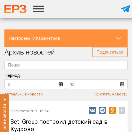
Настроены
0 параметров
Архив новостей
Регион
Подписаться
Период
Актуальные новости
Прислать новость
Все новости
+
28 августа 2020 16:24
Setl Group построил детский сад в
Кудрово