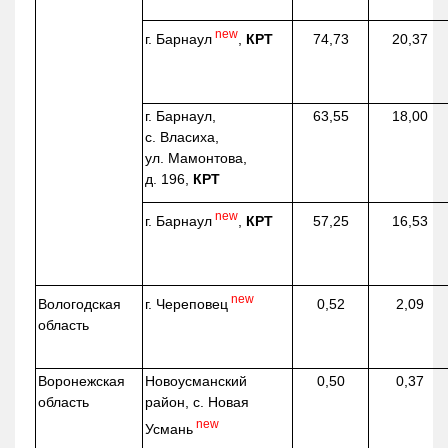
new
г. Барнаул
,
КРТ
74,73
20,37
г. Барнаул,
63,55
18,00
с. Власиха,
ул. Мамонтова,
д. 196,
КРТ
new
г. Барнаул
,
КРТ
57,25
16,53
new
г. Череповец
Вологодская
0,52
2,09
область
Воронежская
Новоусманский
0,50
0,37
область
район, с. Новая
new
Усмань