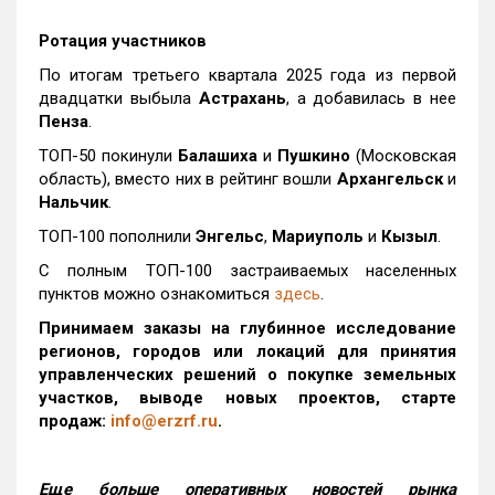
Ротация участников
По итогам третьего квартала 2025 года из первой
двадцатки выбыла
Астрахань
, а добавилась в нее
Пенза
.
ТОП-50 покинули
Балашиха
и
Пушкино
(Московская
область), вместо них в рейтинг вошли
Архангельск
и
Нальчик
.
ТОП-100 пополнили
Энгельс
,
Мариуполь
и
Кызыл
.
С полным ТОП-100 застраиваемых населенных
пунктов можно ознакомиться
здесь
.
Принимаем заказы на глубинное исследование
регионов, городов или локаций для принятия
управленческих решений о покупке земельных
участков, выводе новых проектов, старте
продаж:
info@erzrf.ru
.
Еще больше оперативных новостей рынка