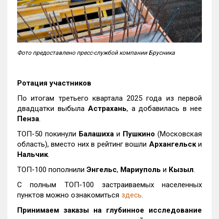
Фото предоставлено пресс-службой компании Брусника
Ротация участников
По итогам третьего квартала 2025 года из первой
двадцатки выбыла
Астрахань
, а добавилась в нее
Пенза
.
ТОП-50 покинули
Балашиха
и
Пушкино
(Московская
область), вместо них в рейтинг вошли
Архангельск
и
Нальчик
.
ТОП-100 пополнили
Энгельс
,
Мариуполь
и
Кызыл
.
С полным ТОП-100 застраиваемых населенных
пунктов можно ознакомиться
здесь
.
Принимаем заказы на глубинное исследование