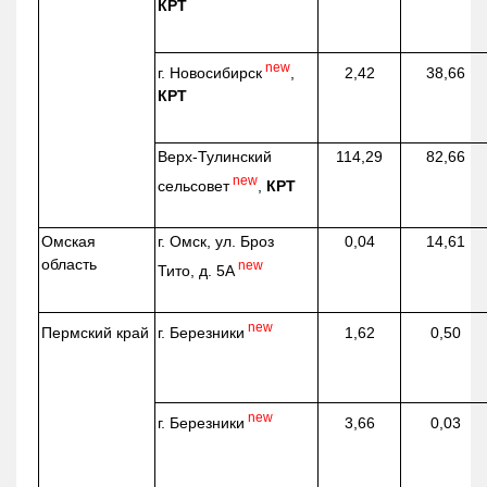
КРТ
new
г. Новосибирск
,
2,42
38,66
КРТ
Верх-
Тулинский
114,29
82,66
new
сельсовет
,
КРТ
Омская
г. Омск, ул. Броз
0,04
14,61
область
new
Тито, д. 5А
new
г. Березники
Пермский край
1,62
0,50
new
г. Березники
3,66
0,03