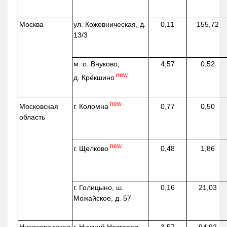
Москва
ул.
Кожевническая
, д.
0,11
155,72
13/3
м. о. Внуково,
4,57
0,52
new
д.
Крёкшино
new
г. Коломна
Московская
0,77
0,50
область
new
г. Щелково
0,48
1,86
г. Голицыно, ш.
0,16
21,03
Можайское, д. 57