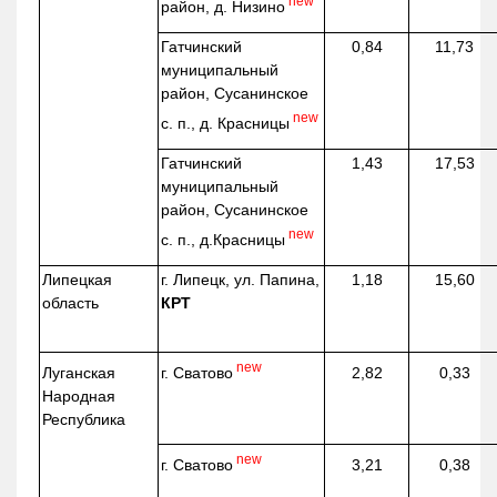
new
район, д.
Низино
Гатчинский
0,84
11,73
муниципальный
район, Сусанинское
new
с. п., д. Красницы
Гатчинский
1,43
17,53
муниципальный
район, Сусанинское
new
с. п.,
д.Красницы
Липецкая
г. Липецк, ул. Папина,
1,18
15,60
область
КРТ
new
г. Сватово
Луганская
2,82
0,33
Народная
Республика
new
г. Сватово
3,21
0,38