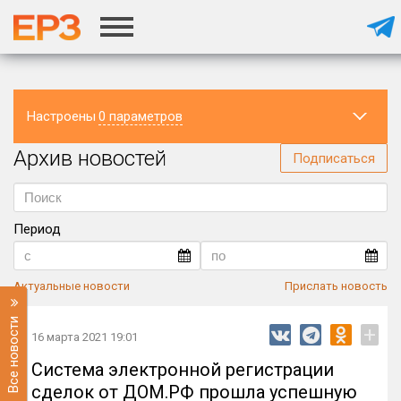
Настроены
0 параметров
Архив новостей
Регион
Подписаться
Период
Актуальные новости
Прислать новость
Все новости
+
16 марта 2021 19:01
Система электронной регистрации
сделок от ДОМ.РФ прошла успешную