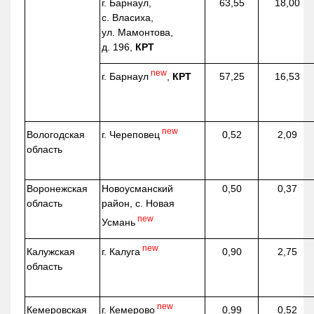
г. Барнаул,
63,55
18,00
с. Власиха,
ул. Мамонтова,
д. 196,
КРТ
new
г. Барнаул
,
КРТ
57,25
16,53
new
г. Череповец
Вологодская
0,52
2,09
область
Воронежская
Новоусманский
0,50
0,37
область
район, с. Новая
new
Усмань
new
г. Калуга
Калужская
0,90
2,75
область
new
г. Кемерово
Кемеровская
0,99
0,52