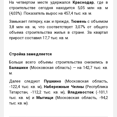
На четвертом месте удержался
Краснодар
, где в
строительстве сегодня находится 5,05 млн кв. м
(4,03%). Показатель вырос на 457,4 тыс. кв. м.
Замыкает пятерку, как и прежде,
Тюмень
с объемом
3,8 млн кв. м, что соответствует 3,07% от общего
объема строительства жилья в стране. За квартал
прирост составил 17,7 тыс. кв. м.
Стройка замедляется
Больше всего объемы строительства снизились в
Балашихе
(Московская область) — на 142,7 тыс. кв.
м.
Далее следуют
Пушкино
(Московская область,
-122,4 тыс. кв. м),
Набережные Челны
(Республика
Татарстан, -112,2 тыс. кв. м),
Владивосток
(-101,1
тыс. кв. м) и
Мытищи
(Московская область, -94,2
тыс. кв. м).