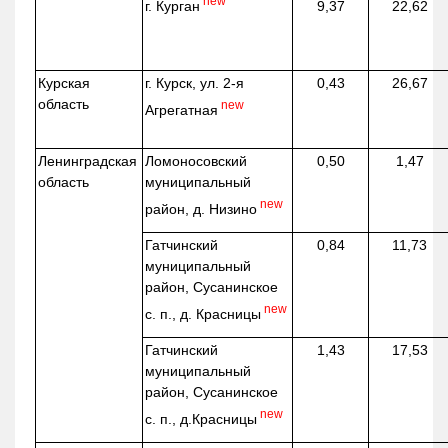
new
г. Курган
9,37
22,62
Курская
г. Курск, ул. 2-я
0,43
26,67
область
new
Агрегатная
Ленинградская
Ломоносовский
0,50
1,47
область
муниципальный
new
район, д.
Низино
Гатчинский
0,84
11,73
муниципальный
район, Сусанинское
new
с. п., д. Красницы
Гатчинский
1,43
17,53
муниципальный
район, Сусанинское
new
с. п.,
д.Красницы