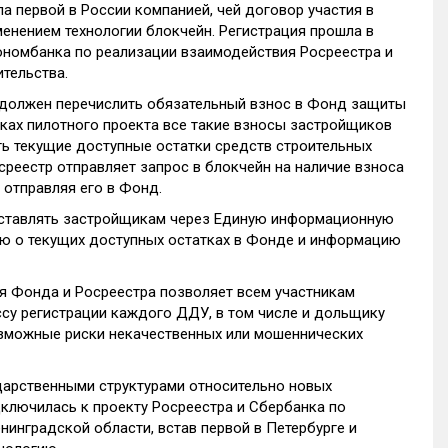
а первой в России компанией, чей договор участия в
енением технологии блокчейн. Регистрация прошла в
ономбанка по реализации взаимодействия Росреестра и
тельства.
к должен перечислить обязательный взнос в Фонд защиты
мках пилотного проекта все такие взносы застройщиков
ть текущие доступные остатки средств строительных
реестр отправляет запрос в блокчейн на наличие взноса
 отправляя его в Фонд.
оставлять застройщикам через Единую информационную
ю о текущих доступных остатках в Фонде и информацию
я Фонда и Росреестра позволяет всем участникам
ссу регистрации каждого ДДУ, в том числе и дольщику
озможные риски некачественных или мошеннических
ударственными структурами относительно новых
дключилась к проекту Росреестра и Сбербанка по
нинградской области, встав первой в Петербурге и