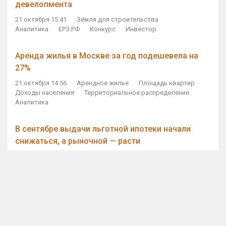
девелопмента
21 октября 15:41
Земля для строительства
Аналитика
ЕРЗ.РФ
Конкурс
Инвестор
Аренда жилья в Москве за год подешевела на
27%
21 октября 14:56
Арендное жилье
Площадь квартир
Доходы населения
Территориальное распределение
Аналитика
В сентябре выдачи льготной ипотеки начали
снижаться, а рыночной — расти
21 октября 14:11
Ипотека
Субсидирование ипотеки
Объем ИЖК
Количество ИЖК
Экспертное мнение
Виталий Мутко — Владимиру Путину: россияне
стали чаще выкупать квартиры без кредитов
21 октября 12:57
ДОМ.РФ
Проектное финансирование