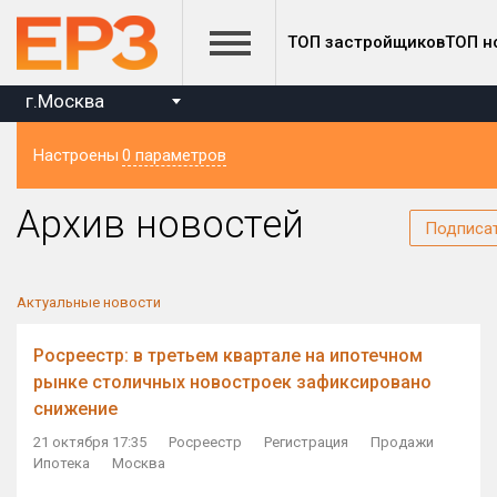
ТОП застройщиков
ТОП н
г.Москва
Настроены
0 параметров
Регион
Архив новостей
Подписа
Актуальные новости
Росреестр: в третьем квартале на ипотечном
рынке столичных новостроек зафиксировано
снижение
21 октября 17:35
Росреестр
Регистрация
Продажи
Ипотека
Москва