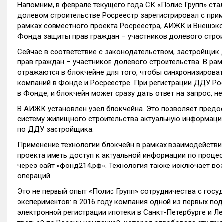
Напомним, в феврале текущего года СК «Полис Групп» стал
долевом строительстве Росреестр зарегистрировал с прим
рамках совместного проекта Росреестра, АИЖК и Внешэк
Фонда защиты прав граждан – участников долевого строи
Сейчас в соответствие с законодательством, застройщи
прав граждан – участников долевого строительства. В ра
отражаются в блокчейне для того, чтобы синхронизирова
компаний в Фонде и Росреестре. При регистрации ДДУ Рос
в Фонде, и блокчейн может сразу дать ответ на запрос, не
В АИЖК установлен узел блокчейна. Это позволяет пред
систему жилищного строительства актуальную информаци
по ДДУ застройщика.
Применение технологии блокчейн в рамках взаимодействи
проекта иметь доступ к актуальной информации по проце
через сайт «фонд214.рф». Технология также исключает в
операций.
Это не первый опыт «Полис Групп» сотрудничества с гос
экспериментов: в 2016 году компания одной из первых по
электронной регистрации ипотеки в Санкт-Петербурге и Ле