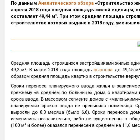
По данным
Аналитического обзора
«Строительство ж
апреля 2018 года средняя площадь жилой единицы, 
составляет 49,44 м². При этом средняя площадь стро
строительство которых выдано в 2018 году, уменьшила
Средняя площадь строящихся застройщиками жилых едини
49,2 м². В марте 2018 года площадь
выросла
до 49,45 м²
образом средняя площадь квартир в строительстве вернул
Сроки переноса планируемого ввода жилья в зависимос
прежнему «в среднем по больнице» дома с квартирами
срока ввода. В массовом сегменте домов с «маленькими» 
планируемых сроков ввода не превысило полмесяца. С
выросли до 8,3 месяца (было 6,6). Сроки переноса до
изменились незначительно, либо не существенны в общ
(100 м² и более) оказался перенесен в среднем на 11,6 ме