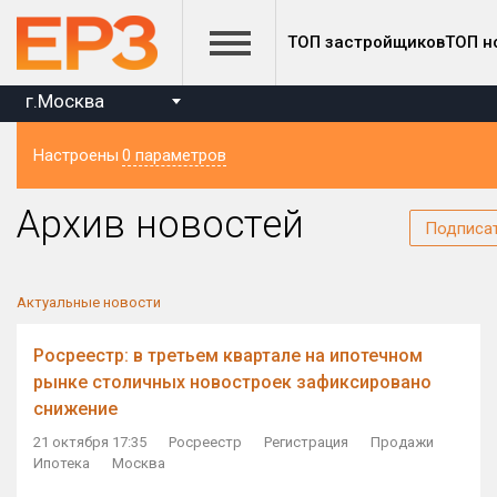
ТОП застройщиков
ТОП н
г.Москва
Настроены
0 параметров
Регион
Архив новостей
Подписа
Актуальные новости
Росреестр: в третьем квартале на ипотечном
рынке столичных новостроек зафиксировано
снижение
21 октября 17:35
Росреестр
Регистрация
Продажи
Ипотека
Москва