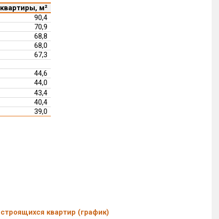
квартиры, м²
90,4
70,9
68,8
68,0
67,3
44,6
44,0
43,4
40,4
39,0
строящихся квартир (график)