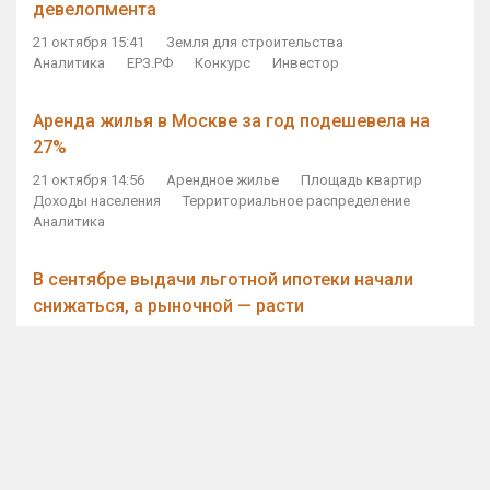
девелопмента
21 октября 15:41
Земля для строительства
Аналитика
ЕРЗ.РФ
Конкурс
Инвестор
Аренда жилья в Москве за год подешевела на
27%
21 октября 14:56
Арендное жилье
Площадь квартир
Доходы населения
Территориальное распределение
Аналитика
В сентябре выдачи льготной ипотеки начали
снижаться, а рыночной — расти
21 октября 14:11
Ипотека
Субсидирование ипотеки
Объем ИЖК
Количество ИЖК
Экспертное мнение
Виталий Мутко — Владимиру Путину: россияне
стали чаще выкупать квартиры без кредитов
21 октября 12:57
ДОМ.РФ
Проектное финансирование