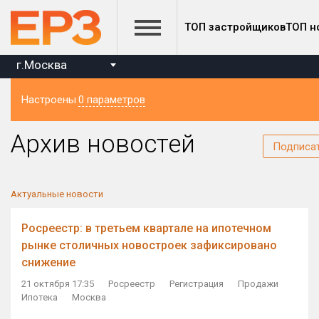
ТОП застройщиков
ТОП н
г.Москва
Настроены
0 параметров
Регион
Архив новостей
Подписа
Актуальные новости
Росреестр: в третьем квартале на ипотечном
рынке столичных новостроек зафиксировано
снижение
21 октября 17:35
Росреестр
Регистрация
Продажи
Ипотека
Москва