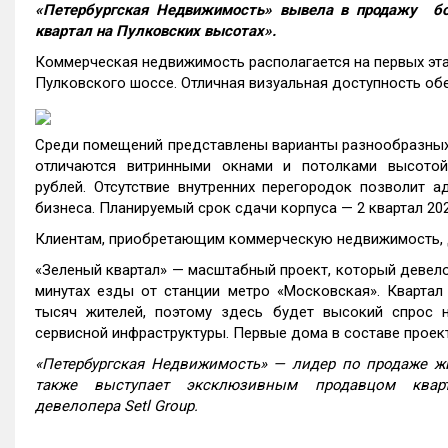
«Петербургская Недвижимость» вывела в продажу
бо
квартал на Пулковских высотах».
Коммерческая недвижимость располагается на первых эта
Пулковского шоссе. Отличная визуальная доступность об
Среди помещений представлены варианты разнообразных п
отличаются витринными окнами и потолками высотой
рублей. Отсутствие внутренних перегородок позволит 
бизнеса. Планируемый срок сдачи корпуса — 2 квартал 202
Клиентам, приобретающим коммерческую недвижимость, д
«Зеленый квартал» — масштабный проект, который девелоп
минутах езды от станции метро «Московская». Квартал
тысяч жителей, поэтому здесь будет высокий спрос н
сервисной инфраструктуры. Первые дома в составе проект
«Петербургская Недвижимость» — лидер по продаже жи
также выступает эксклюзивным продавцом ква
девелопера
Setl Group
.