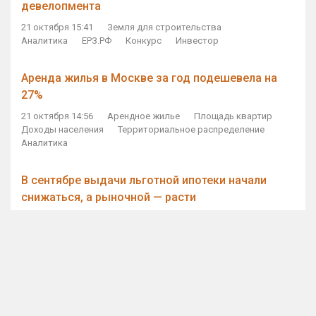
девелопмента
21 октября 15:41
Земля для строительства
Аналитика
ЕРЗ.РФ
Конкурс
Инвестор
Аренда жилья в Москве за год подешевела на
27%
21 октября 14:56
Арендное жилье
Площадь квартир
Доходы населения
Территориальное распределение
Аналитика
В сентябре выдачи льготной ипотеки начали
снижаться, а рыночной — расти
21 октября 14:11
Ипотека
Субсидирование ипотеки
Объем ИЖК
Количество ИЖК
Экспертное мнение
Виталий Мутко — Владимиру Путину: россияне
стали чаще выкупать квартиры без кредитов
21 октября 12:57
ДОМ.РФ
Проектное финансирование