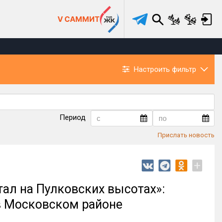
V САММИТ
Настроить фильтр
Период
Прислать новость
+
ал на Пулковских высотах»:
 Московском районе