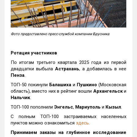
Фото предоставлено пресс-службой компании Брусника
Ротация участников
По итогам третьего квартала 2025 года из первой
двадцатки выбыла
Астрахань
, а добавилась в нее
Пенза
.
ТОП-50 покинули
Балашиха
и
Пушкино
(Московская
область), вместо них в рейтинг вошли
Архангельск
и
Нальчик
.
ТОП-100 пополнили
Энгельс
,
Мариуполь
и
Кызыл
.
С полным ТОП-100 застраиваемых населенных
пунктов можно ознакомиться
здесь
.
Принимаем заказы на глубинное исследование