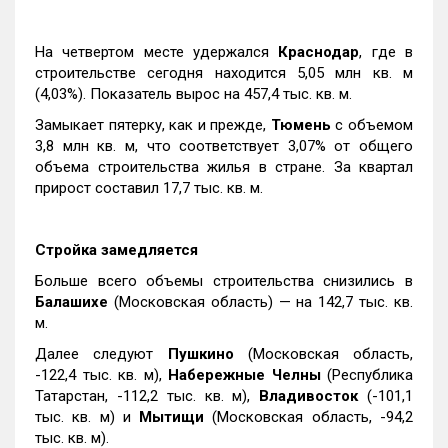
На четвертом месте удержался
Краснодар
, где в
строительстве сегодня находится 5,05 млн кв. м
(4,03%). Показатель вырос на 457,4 тыс. кв. м.
Замыкает пятерку, как и прежде,
Тюмень
с объемом
3,8 млн кв. м, что соответствует 3,07% от общего
объема строительства жилья в стране. За квартал
прирост составил 17,7 тыс. кв. м.
Стройка замедляется
Больше всего объемы строительства снизились в
Балашихе
(Московская область) — на 142,7 тыс. кв.
м.
Далее следуют
Пушкино
(Московская область,
-122,4 тыс. кв. м),
Набережные Челны
(Республика
Татарстан, -112,2 тыс. кв. м),
Владивосток
(-101,1
тыс. кв. м) и
Мытищи
(Московская область, -94,2
тыс. кв. м).