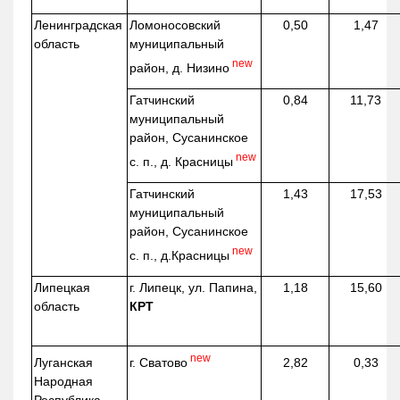
Ленинградская
Ломоносовский
0,50
1,47
область
муниципальный
new
район, д.
Низино
Гатчинский
0,84
11,73
муниципальный
район, Сусанинское
new
с. п., д. Красницы
Гатчинский
1,43
17,53
муниципальный
район, Сусанинское
new
с. п.,
д.Красницы
Липецкая
г. Липецк, ул. Папина,
1,18
15,60
область
КРТ
new
г. Сватово
Луганская
2,82
0,33
Народная