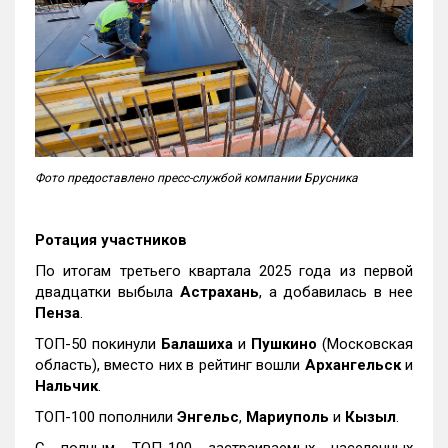
Фото предоставлено пресс-службой компании Брусника
Ротация участников
По итогам третьего квартала 2025 года из первой
двадцатки выбыла
Астрахань
, а добавилась в нее
Пенза
.
ТОП-50 покинули
Балашиха
и
Пушкино
(Московская
область), вместо них в рейтинг вошли
Архангельск
и
Нальчик
.
ТОП-100 пополнили
Энгельс
,
Мариуполь
и
Кызыл
.