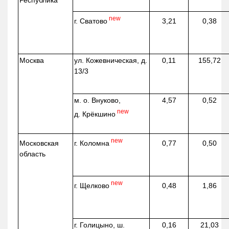
Республика
new
г. Сватово
3,21
0,38
Москва
ул.
Кожевническая
, д.
0,11
155,72
13/3
м. о. Внуково,
4,57
0,52
new
д.
Крёкшино
new
г. Коломна
Московская
0,77
0,50
область
new
г. Щелково
0,48
1,86
г. Голицыно, ш.
0,16
21,03