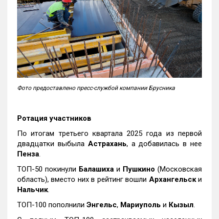
Фото предоставлено пресс-службой компании Брусника
Ротация участников
По итогам третьего квартала 2025 года из первой
двадцатки выбыла
Астрахань
, а добавилась в нее
Пенза
.
ТОП-50 покинули
Балашиха
и
Пушкино
(Московская
область), вместо них в рейтинг вошли
Архангельск
и
Нальчик
.
ТОП-100 пополнили
Энгельс
,
Мариуполь
и
Кызыл
.