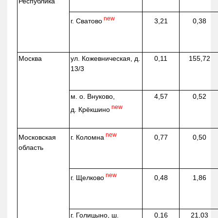
Республика
new
г. Сватово
3,21
0,38
Москва
ул.
Кожевническая
, д.
0,11
155,72
13/3
м. о. Внуково,
4,57
0,52
new
д.
Крёкшино
new
г. Коломна
Московская
0,77
0,50
область
new
г. Щелково
0,48
1,86
г. Голицыно, ш.
0,16
21,03