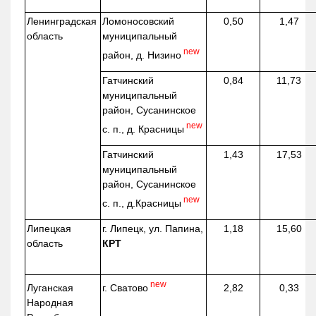
Ленинградская
Ломоносовский
0,50
1,47
область
муниципальный
new
район, д.
Низино
Гатчинский
0,84
11,73
муниципальный
район, Сусанинское
new
с. п., д. Красницы
Гатчинский
1,43
17,53
муниципальный
район, Сусанинское
new
с. п.,
д.Красницы
Липецкая
г. Липецк, ул. Папина,
1,18
15,60
область
КРТ
new
г. Сватово
Луганская
2,82
0,33
Народная