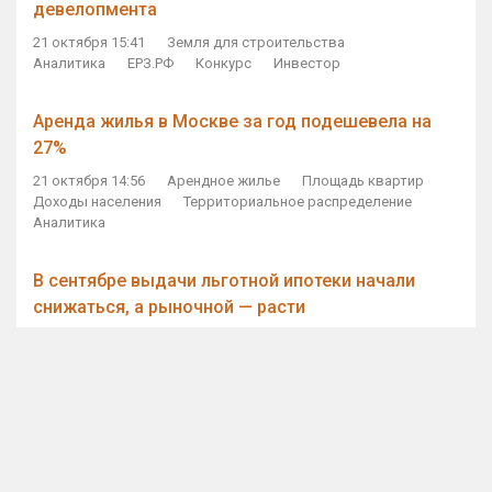
девелопмента
21 октября 15:41
Земля для строительства
Аналитика
ЕРЗ.РФ
Конкурс
Инвестор
Аренда жилья в Москве за год подешевела на
27%
21 октября 14:56
Арендное жилье
Площадь квартир
Доходы населения
Территориальное распределение
Аналитика
В сентябре выдачи льготной ипотеки начали
снижаться, а рыночной — расти
21 октября 14:11
Ипотека
Субсидирование ипотеки
Объем ИЖК
Количество ИЖК
Экспертное мнение
Виталий Мутко — Владимиру Путину: россияне
стали чаще выкупать квартиры без кредитов
21 октября 12:57
ДОМ.РФ
Проектное финансирование