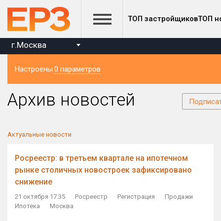
ТОП застройщиков
ТОП н
г.Москва
Настроены
0 параметров
Регион
Архив новостей
Подписа
Актуальные новости
Росреестр: в третьем квартале на ипотечном
рынке столичных новостроек зафиксировано
снижение
21 октября 17:35
Росреестр
Регистрация
Продажи
Ипотека
Москва