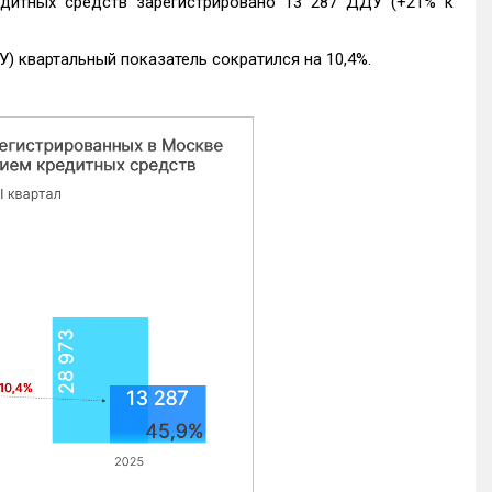
едитных средств зарегистрировано 13 287 ДДУ (+21% к
) квартальный показатель сократился на 10,4%.