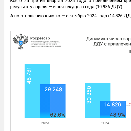
Всего за третий квартал 2025 года с привлечением кр
результату апреля — июня текущего года (10 986 ДДУ).
А по отношению к июлю — сентябрю 2024 года (14 826 ДДУ