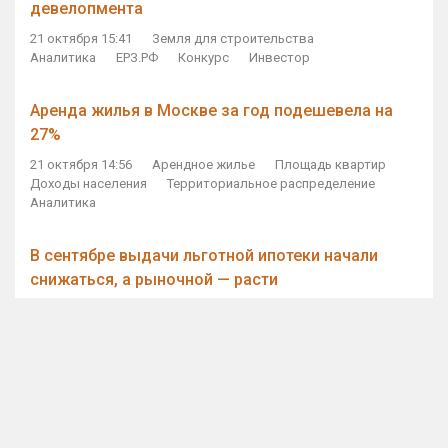
девелопмента
21 октября 15:41
Земля для строительства
Аналитика
ЕРЗ.РФ
Конкурс
Инвестор
Аренда жилья в Москве за год подешевела на
27%
21 октября 14:56
Арендное жилье
Площадь квартир
Доходы населения
Территориальное распределение
Аналитика
В сентябре выдачи льготной ипотеки начали
снижаться, а рыночной — расти
21 октября 14:11
Ипотека
Субсидирование ипотеки
Объем ИЖК
Количество ИЖК
Экспертное мнение
Виталий Мутко — Владимиру Путину: россияне
стали чаще выкупать квартиры без кредитов
21 октября 12:57
ДОМ.РФ
Проектное финансирование