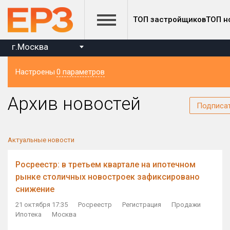
ТОП застройщиков
ТОП н
г.Москва
Настроены
0 параметров
Регион
Архив новостей
Подписа
Актуальные новости
Росреестр: в третьем квартале на ипотечном
рынке столичных новостроек зафиксировано
снижение
21 октября 17:35
Росреестр
Регистрация
Продажи
Ипотека
Москва