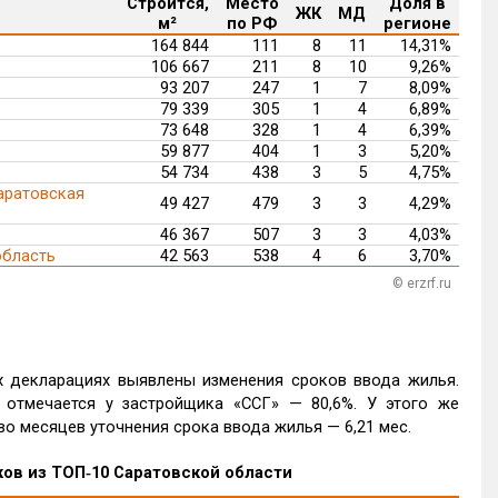
Строится,
Место
Доля в
ЖК
МД
м²
по РФ
регионе
164 844
111
8
11
14,31%
106 667
211
8
10
9,26%
93 207
247
1
7
8,09%
79 339
305
1
4
6,89%
73 648
328
1
4
6,39%
59 877
404
1
3
5,20%
54 734
438
3
5
4,75%
ратовская
49 427
479
3
3
4,29%
46 367
507
3
3
4,03%
область
42 563
538
4
6
3,70%
© erzrf.ru
х декларациях выявлены изменения сроков ввода жилья.
отмечается у застройщика «ССГ» — 80,6%. У этого же
о месяцев уточнения срока ввода жилья — 6,21 мес.
ов из ТОП‑10 Саратовской области