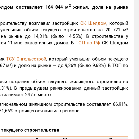
2
элдом
составляет 164 844 м
жилья, доля на рынке
роительству возглавил застройщик
СК Шэлдом
, который
уменьшил объем текущего строительства на 20 721 м²
на рынке до 14,31% (было 14,55%). В строительстве у
тся 11 многоквартирных домов. В
ТОП по РФ
СК Шэлдом
щик
ТСУ Энгельсстрой
, который уменьшил объем текущего
67 м²) и долю на рынке — до 9,26% (было 9,63%). В ТОП по
орый сохранил объем текущего жилищного строительства
7,31%). В предыдущем ранжировании данный застройщик
а занимает 247‑е место.
егиональном жилищном строительстве составляет 66,91%.
31,66% строящегося жилья в регионе.
 текущего строительства