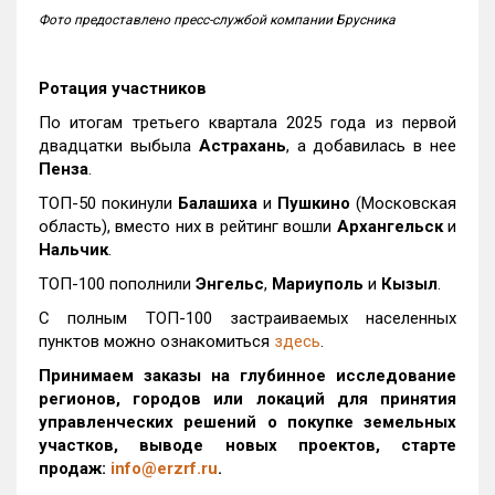
Фото предоставлено пресс-службой компании Брусника
Ротация участников
По итогам третьего квартала 2025 года из первой
двадцатки выбыла
Астрахань
, а добавилась в нее
Пенза
.
ТОП-50 покинули
Балашиха
и
Пушкино
(Московская
область), вместо них в рейтинг вошли
Архангельск
и
Нальчик
.
ТОП-100 пополнили
Энгельс
,
Мариуполь
и
Кызыл
.
С полным ТОП-100 застраиваемых населенных
пунктов можно ознакомиться
здесь
.
Принимаем заказы на глубинное исследование
регионов, городов или локаций для принятия
управленческих решений о покупке земельных
участков, выводе новых проектов, старте
продаж:
info@erzrf.ru
.