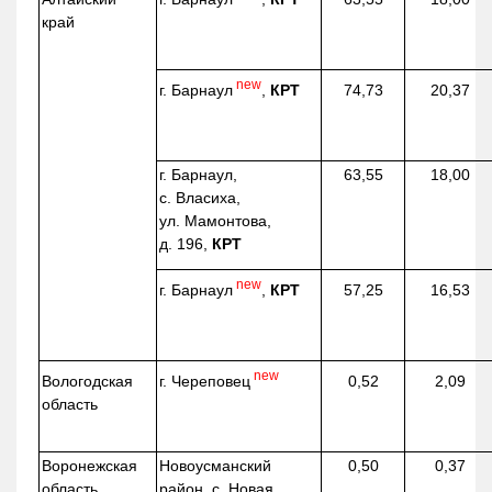
край
new
г. Барнаул
,
КРТ
74,73
20,37
г. Барнаул,
63,55
18,00
с. Власиха,
ул. Мамонтова,
д. 196,
КРТ
new
г. Барнаул
,
КРТ
57,25
16,53
new
г. Череповец
Вологодская
0,52
2,09
область
Воронежская
Новоусманский
0,50
0,37
область
район, с. Новая