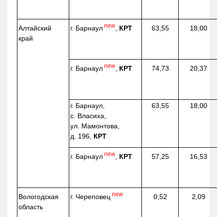
new
г. Барнаул
,
КРТ
Алтайский
63,55
18,00
край
new
г. Барнаул
,
КРТ
74,73
20,37
г. Барнаул,
63,55
18,00
с. Власиха,
ул. Мамонтова,
д. 196,
КРТ
new
г. Барнаул
,
КРТ
57,25
16,53
new
г. Череповец
Вологодская
0,52
2,09
область