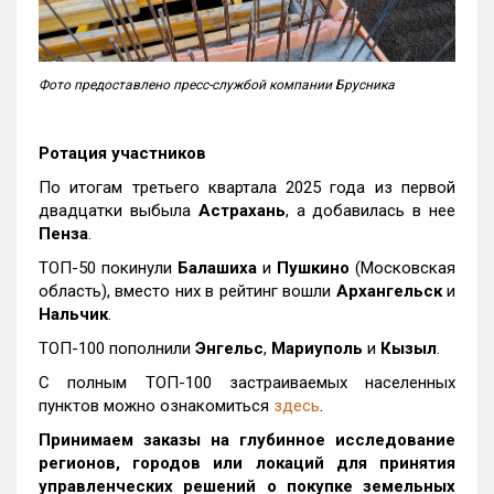
Фото предоставлено пресс-службой компании Брусника
Ротация участников
По итогам третьего квартала 2025 года из первой
двадцатки выбыла
Астрахань
, а добавилась в нее
Пенза
.
ТОП-50 покинули
Балашиха
и
Пушкино
(Московская
область), вместо них в рейтинг вошли
Архангельск
и
Нальчик
.
ТОП-100 пополнили
Энгельс
,
Мариуполь
и
Кызыл
.
С полным ТОП-100 застраиваемых населенных
пунктов можно ознакомиться
здесь
.
Принимаем заказы на глубинное исследование
регионов, городов или локаций для принятия
управленческих решений о покупке земельных