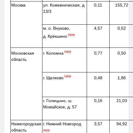
Москва
ул.
Кожевническая
, д.
0,11
155,72
13/3
м. о. Внуково,
4,57
0,52
new
д.
Крёкшино
new
г. Коломна
Московская
0,77
0,50
область
new
г. Щелково
0,48
1,86
г. Голицыно, ш.
0,16
21,03
Можайское, д. 57
Нижегородская
г. Нижний Новгород
3,57
94,92
область
new