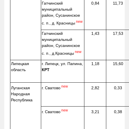
Гатчинский
0,84
11,73
муниципальный
район, Сусанинское
new
с. п., д. Красницы
Гатчинский
1,43
17,53
муниципальный
район, Сусанинское
new
с. п.,
д.Красницы
Липецкая
г. Липецк, ул. Папина,
1,18
15,60
область
КРТ
new
г. Сватово
Луганская
2,82
0,33
Народная
Республика
new
г. Сватово
3,21
0,38