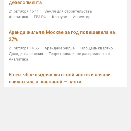
девелопмента
21 октября 15:41
Земля для строительства
Аналитика
ЕРЗ.РФ
Конкурс
Инвестор
Аренда жилья в Москве за год подешевела на
27%
21 октября 14:56
Арендное жилье
Площадь квартир
Доходы населения
Территориальное распределение
Аналитика
В сентябре выдачи льготной ипотеки начали
снижаться, а рыночной — расти
21 октября 14:11
Ипотека
Субсидирование ипотеки
Объем ИЖК
Количество ИЖК
Экспертное мнение
Виталий Мутко — Владимиру Путину: россияне
стали чаще выкупать квартиры без кредитов
21 октября 12:57
ДОМ.РФ
Проектное финансирование