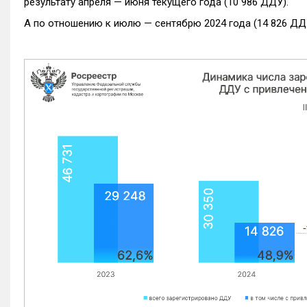
результату апреля — июня текущего года (10 986 ДДУ).
А по отношению к июлю — сентябрю 2024 года (14 826 ДДУ