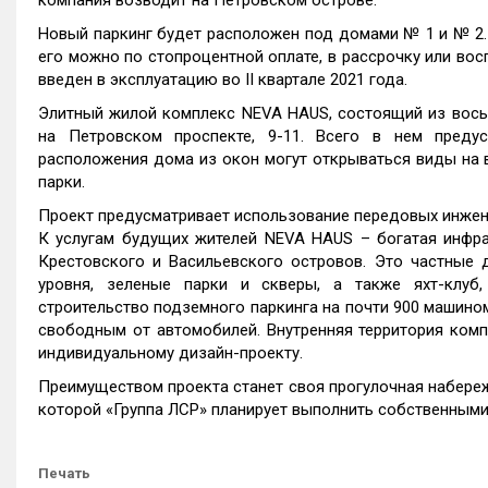
компания возводит на Петровском острове.
Новый паркинг будет расположен под домами № 1 и № 2. 
его можно по стопроцентной оплате, в рассрочку или во
введен в эксплуатацию во II квартале 2021 года.
Элитный жилой комплекс NEVA HAUS, состоящий из восьм
на Петровском проспекте, 9-11. Всего в нем предус
расположения дома из окон могут открываться виды на в
парки.
Проект предусматривает использование передовых инжен
К услугам будущих жителей NEVA HAUS – богатая инфра
Крестовского и Васильевского островов. Это частные 
уровня, зеленые парки и скверы, а также яхт-клуб
строительство подземного паркинга на почти 900 машин
свободным от автомобилей. Внутренняя территория комп
индивидуальному дизайн-проекту.
Преимуществом проекта станет своя прогулочная набереж
которой «Группа ЛСР» планирует выполнить собственными
Печать