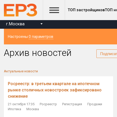
ТОП застройщиков
ТОП н
г.Москва
Настроены
0 параметров
Регион
Архив новостей
Подписа
Актуальные новости
Росреестр: в третьем квартале на ипотечном
рынке столичных новостроек зафиксировано
снижение
21 октября 17:35
Росреестр
Регистрация
Продажи
Ипотека
Москва