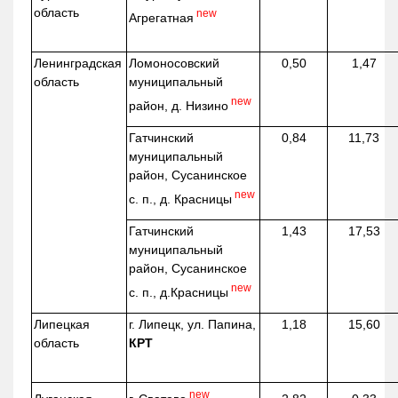
область
new
Агрегатная
Ленинградская
Ломоносовский
0,50
1,47
область
муниципальный
new
район, д.
Низино
Гатчинский
0,84
11,73
муниципальный
район, Сусанинское
new
с. п., д. Красницы
Гатчинский
1,43
17,53
муниципальный
район, Сусанинское
new
с. п.,
д.Красницы
Липецкая
г. Липецк, ул. Папина,
1,18
15,60
область
КРТ
new