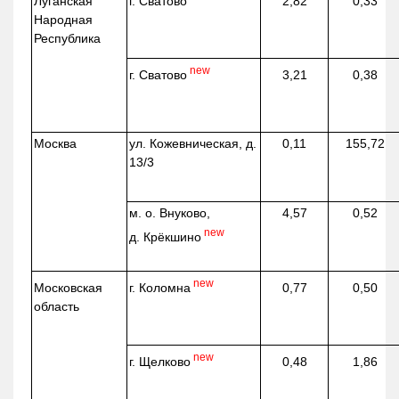
г. Сватово
Луганская
2,82
0,33
Народная
Республика
new
г. Сватово
3,21
0,38
Москва
ул.
Кожевническая
, д.
0,11
155,72
13/3
м. о. Внуково,
4,57
0,52
new
д.
Крёкшино
new
г. Коломна
Московская
0,77
0,50
область
new
г. Щелково
0,48
1,86