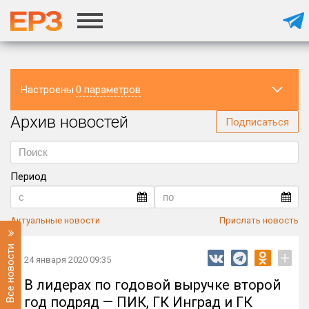
Настроены
0 параметров
Архив новостей
Регион
Подписаться
Период
Актуальные новости
Прислать новость
Все новости
+
24 января 2020 09:35
В лидерах по годовой выручке второй
год подряд — ПИК, ГК Инград и ГК