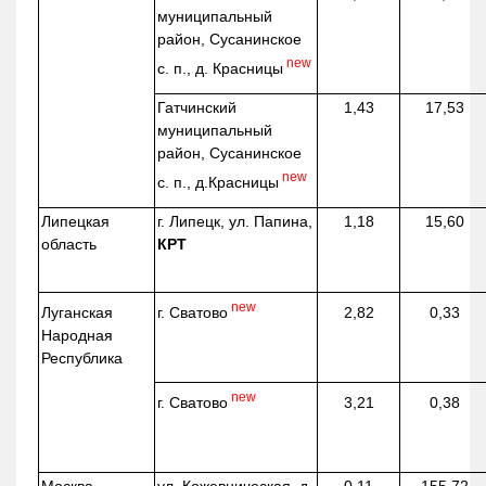
муниципальный
район, Сусанинское
new
с. п., д. Красницы
Гатчинский
1,43
17,53
муниципальный
район, Сусанинское
new
с. п.,
д.Красницы
Липецкая
г. Липецк, ул. Папина,
1,18
15,60
область
КРТ
new
г. Сватово
Луганская
2,82
0,33
Народная
Республика
new
г. Сватово
3,21
0,38