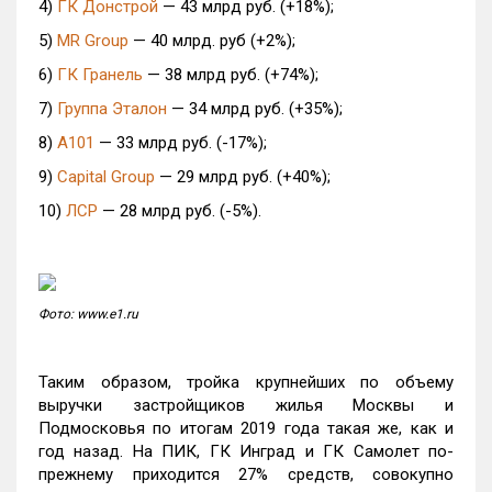
4)
ГК Донстрой
— 43 млрд руб. (+18%);
5)
MR Group
— 40 млрд. руб (+2%);
6)
ГК Гранель
— 38 млрд руб. (+74%);
7)
Группа Эталон
— 34 млрд руб. (+35%);
8)
А101
— 33 млрд руб. (-17%);
9)
Capital Group
— 29 млрд руб. (+40%);
10)
ЛСР
— 28 млрд руб. (-5%).
Фото: www.e1.ru
Таким образом, тройка крупнейших по объему
выручки застройщиков жилья Москвы и
Подмосковья по итогам 2019 года такая же, как и
год назад. На ПИК, ГК Инград и ГК Самолет по-
прежнему приходится 27% средств, совокупно