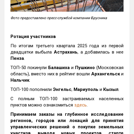
Фото предоставлено пресс-службой компании Брусника
Ротация участников
По итогам третьего квартала 2025 года из первой
двадцатки выбыла
Астрахань
, а добавилась в нее
Пенза
.
ТОП-50 покинули
Балашиха
и
Пушкино
(Московская
область), вместо них в рейтинг вошли
Архангельск
и
Нальчик
.
ТОП-100 пополнили
Энгельс
,
Мариуполь
и
Кызыл
.
С полным ТОП-100 застраиваемых населенных
пунктов можно ознакомиться
здесь
.
Принимаем заказы на глубинное исследование
регионов, городов или локаций для принятия
управленческих решений о покупке земельных
участков, выводе новых проектов, старте