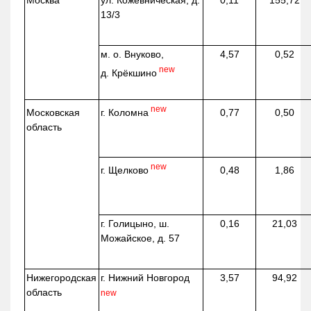
Москва
ул.
Кожевническая
, д.
0,11
155,72
13/3
м. о. Внуково,
4,57
0,52
new
д.
Крёкшино
new
г. Коломна
Московская
0,77
0,50
область
new
г. Щелково
0,48
1,86
г. Голицыно, ш.
0,16
21,03
Можайское, д. 57
Нижегородская
г. Нижний Новгород
3,57
94,92
область
new