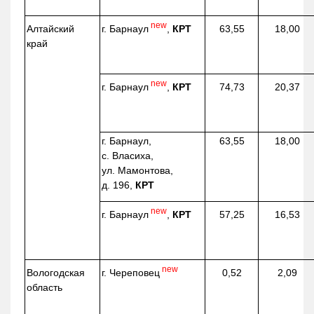
new
г. Барнаул
,
КРТ
Алтайский
63,55
18,00
край
new
г. Барнаул
,
КРТ
74,73
20,37
г. Барнаул,
63,55
18,00
с. Власиха,
ул. Мамонтова,
д. 196,
КРТ
new
г. Барнаул
,
КРТ
57,25
16,53
new
г. Череповец
Вологодская
0,52
2,09
область