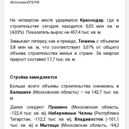
Источник:ЕРЗ.РФ
На четвертом месте удержался
Краснодар
, где в
строительстве сегодня находится 5,05 млн кв. м
(4,03%). Показатель вырос на 457,4 тыс. кв. м.
Замыкает пятерку, как и прежде,
Тюмень
с объемом
3,8 млн кв. м, что соответствует 3,07% от общего
объема строительства жилья в стране. За квартал
прирост составил 17,7 тыс. кв. м.
Стройка замедляется
Больше всего объемы строительства снизились в
Балашихе
(Московская область) — на 142,7 тыс. кв.
м.
Далее следуют
Пушкино
(Московская область,
-122,4 тыс. кв. м),
Набережные Челны
(Республика
Татарстан, -112,2 тыс. кв. м),
Владивосток
(-101,1
тыс. кв. м) и
Мытищи
(Московская область, -94,2