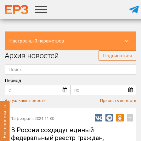
Настроены
0 параметров
Архив новостей
Регион
Подписаться
Период
Актуальные новости
Прислать новость
Все новости
+
15 февраля 2021 11:30
В России создадут единый
федеральный реестр граждан,