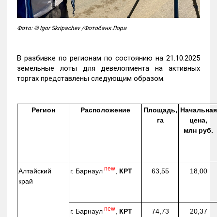
Фото: © Igor Skripachev /Фотобанк Лори
В разбивке по регионам по состоянию на 21.10.2025
земельные лоты для девелопмента на активных
торгах представлены следующим образом.
Регион
Расположение
Площадь,
Начальная
га
цена,
млн руб.
new
г. Барнаул
,
КРТ
Алтайский
63,55
18,00
край
new
г. Барнаул
,
КРТ
74,73
20,37