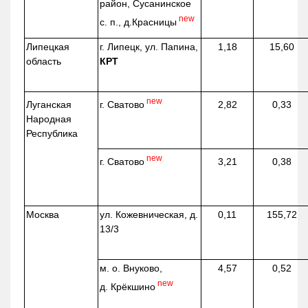
район, Сусанинское
new
с. п.,
д.Красницы
Липецкая
г. Липецк, ул. Папина,
1,18
15,60
область
КРТ
new
г. Сватово
Луганская
2,82
0,33
Народная
Республика
new
г. Сватово
3,21
0,38
Москва
ул.
Кожевническая
, д.
0,11
155,72
13/3
м. о. Внуково,
4,57
0,52
new
д.
Крёкшино