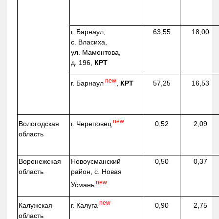
г. Барнаул,
63,55
18,00
с. Власиха,
ул. Мамонтова,
д. 196,
КРТ
new
г. Барнаул
,
КРТ
57,25
16,53
new
г. Череповец
Вологодская
0,52
2,09
область
Воронежская
Новоусманский
0,50
0,37
область
район, с. Новая
new
Усмань
new
г. Калуга
Калужская
0,90
2,75
область