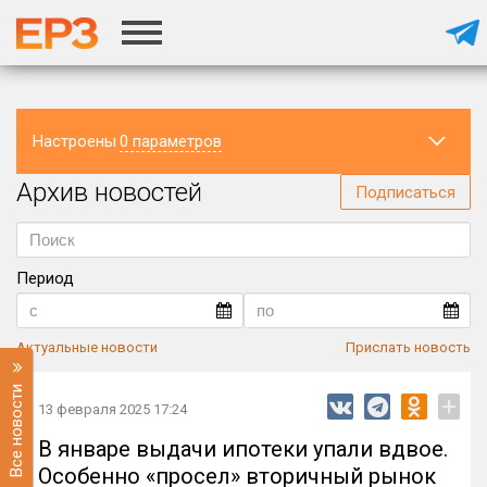
Настроены
0 параметров
Архив новостей
Регион
Подписаться
Период
Актуальные новости
Прислать новость
Все новости
+
13 февраля 2025 17:24
В январе выдачи ипотеки упали вдвое.
Особенно «просел» вторичный рынок