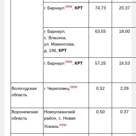
new
г. Барнаул
,
КРТ
74,73
20,37
г. Барнаул,
63,55
18,00
с. Власиха,
ул. Мамонтова,
д. 196,
КРТ
new
г. Барнаул
,
КРТ
57,25
16,53
new
г. Череповец
Вологодская
0,52
2,09
область
Воронежская
Новоусманский
0,50
0,37
область
район, с. Новая
new
Усмань