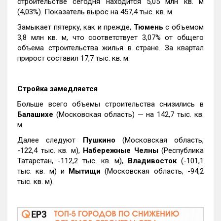
строительстве сегодня находится 5,05 млн кв. м
(4,03%). Показатель вырос на 457,4 тыс. кв. м.
Замыкает пятерку, как и прежде,
Тюмень
с объемом
3,8 млн кв. м, что соответствует 3,07% от общего
объема строительства жилья в стране. За квартал
прирост составил 17,7 тыс. кв. м.
Стройка замедляется
Больше всего объемы строительства снизились в
Балашихе
(Московская область) — на 142,7 тыс. кв.
м.
Далее следуют
Пушкино
(Московская область,
-122,4 тыс. кв. м),
Набережные Челны
(Республика
Татарстан, -112,2 тыс. кв. м),
Владивосток
(-101,1
тыс. кв. м) и
Мытищи
(Московская область, -94,2
тыс. кв. м).