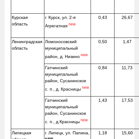
Курская
г. Курск, ул. 2-я
0,43
26,67
область
new
Агрегатная
Ленинградская
Ломоносовский
0,50
1,47
область
муниципальный
new
район, д.
Низино
Гатчинский
0,84
11,73
муниципальный
район, Сусанинское
new
с. п., д. Красницы
Гатчинский
1,43
17,53
муниципальный
район, Сусанинское
new
с. п.,
д.Красницы
Липецкая
г. Липецк, ул. Папина,
1,18
15,60