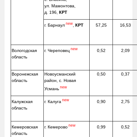
ул. Мамонтова,
д. 196,
КРТ
new
г. Барнаул
,
КРТ
57,25
16,53
new
г. Череповец
Вологодская
0,52
2,09
область
Воронежская
Новоусманский
0,50
0,37
область
район, с. Новая
new
Усмань
new
г. Калуга
Калужская
0,90
2,75
область
new
г. Кемерово
Кемеровская
0,99
0,52
область