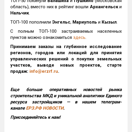
ТОП-50 покинули
Балашиха
и
Пушкино
(Московская
область), вместо них в рейтинг вошли
Архангельск
и
Нальчик
.
ТОП-100 пополнили
Энгельс
,
Мариуполь
и
Кызыл
.
С полным ТОП-100 застраиваемых населенных
пунктов можно ознакомиться
здесь
.
Принимаем заказы на глубинное исследование
регионов, городов или локаций для принятия
управленческих решений о покупке земельных
участков, выводе новых проектов, старте
продаж:
info@erzrf.ru
.
Еще больше оперативных новостей рынка
строительства МКД и уникальной аналитики Единого
ресурса застройщиков — в нашем телеграм-
канале
ЕРЗ.РФ НОВОСТИ
.
Присоединяйтесь к нам!