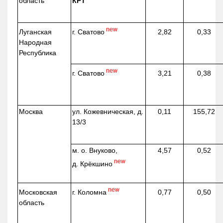
область
КРТ
new
г. Сватово
Луганская
2,82
0,33
Народная
Республика
new
г. Сватово
3,21
0,38
Москва
ул.
Кожевническая
, д.
0,11
155,72
13/3
м. о. Внуково,
4,57
0,52
new
д.
Крёкшино
new
г. Коломна
Московская
0,77
0,50
область