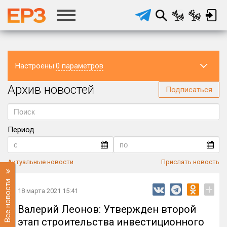
Настроены
0 параметров
Архив новостей
Регион
Подписаться
Период
Актуальные новости
Прислать новость
Все новости
+
18 марта 2021 15:41
Валерий Леонов: Утвержден второй
этап строительства инвестиционного