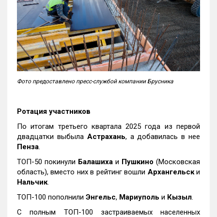
Фото предоставлено пресс-службой компании Брусника
Ротация участников
По итогам третьего квартала 2025 года из первой
двадцатки выбыла
Астрахань
, а добавилась в нее
Пенза
.
ТОП-50 покинули
Балашиха
и
Пушкино
(Московская
область), вместо них в рейтинг вошли
Архангельск
и
Нальчик
.
ТОП-100 пополнили
Энгельс
,
Мариуполь
и
Кызыл
.
С полным ТОП-100 застраиваемых населенных