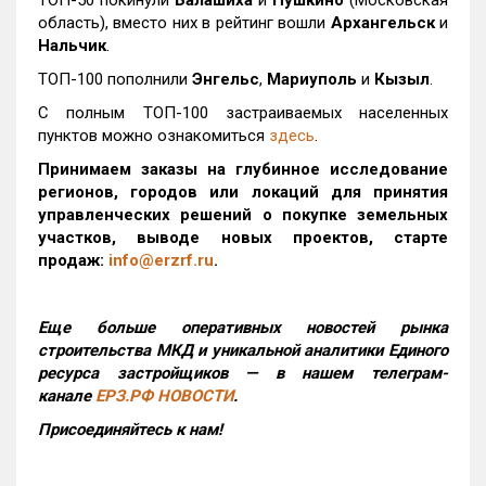
ТОП-50 покинули
Балашиха
и
Пушкино
(Московская
область), вместо них в рейтинг вошли
Архангельск
и
Нальчик
.
ТОП-100 пополнили
Энгельс
,
Мариуполь
и
Кызыл
.
С полным ТОП-100 застраиваемых населенных
пунктов можно ознакомиться
здесь
.
Принимаем заказы на глубинное исследование
регионов, городов или локаций для принятия
управленческих решений о покупке земельных
участков, выводе новых проектов, старте
продаж:
info@erzrf.ru
.
Еще больше оперативных новостей рынка
строительства МКД и уникальной аналитики Единого
ресурса застройщиков — в нашем телеграм-
канале
ЕРЗ.РФ НОВОСТИ
.
Присоединяйтесь к нам!