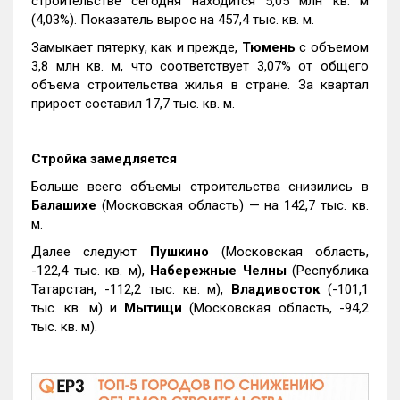
строительстве сегодня находится 5,05 млн кв. м
(4,03%). Показатель вырос на 457,4 тыс. кв. м.
Замыкает пятерку, как и прежде,
Тюмень
с объемом
3,8 млн кв. м, что соответствует 3,07% от общего
объема строительства жилья в стране. За квартал
прирост составил 17,7 тыс. кв. м.
Стройка замедляется
Больше всего объемы строительства снизились в
Балашихе
(Московская область) — на 142,7 тыс. кв.
м.
Далее следуют
Пушкино
(Московская область,
-122,4 тыс. кв. м),
Набережные Челны
(Республика
Татарстан, -112,2 тыс. кв. м),
Владивосток
(-101,1
тыс. кв. м) и
Мытищи
(Московская область, -94,2
тыс. кв. м).