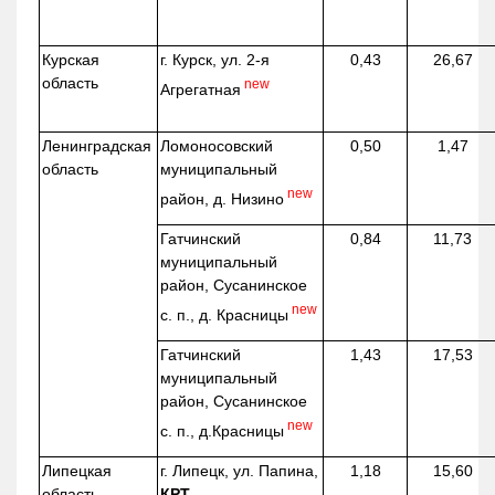
Курская
г. Курск, ул. 2-я
0,43
26,67
область
new
Агрегатная
Ленинградская
Ломоносовский
0,50
1,47
область
муниципальный
new
район, д.
Низино
Гатчинский
0,84
11,73
муниципальный
район, Сусанинское
new
с. п., д. Красницы
Гатчинский
1,43
17,53
муниципальный
район, Сусанинское
new
с. п.,
д.Красницы
Липецкая
г. Липецк, ул. Папина,
1,18
15,60
область
КРТ