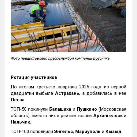
Фото предоставлено пресс-службой компании Брусника
Ротация участников
По итогам третьего квартала 2025 года из первой
двадцатки выбыла
Астрахань
, а добавилась в нее
Пенза
.
ТОП-50 покинули
Балашиха
и
Пушкино
(Московская
область), вместо них в рейтинг вошли
Архангельск
и
Нальчик
.
ТОП-100 пополнили
Энгельс
,
Мариуполь
и
Кызыл
.