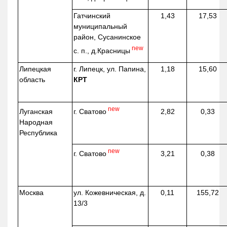
Гатчинский
1,43
17,53
муниципальный
район, Сусанинское
new
с. п.,
д.Красницы
Липецкая
г. Липецк, ул. Папина,
1,18
15,60
область
КРТ
new
г. Сватово
Луганская
2,82
0,33
Народная
Республика
new
г. Сватово
3,21
0,38
Москва
ул.
Кожевническая
, д.
0,11
155,72
13/3