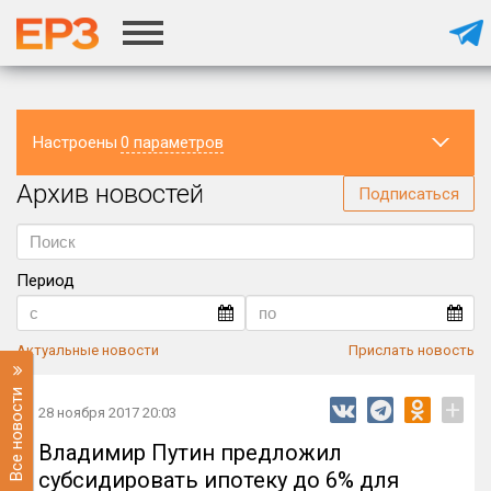
Настроены
0 параметров
Архив новостей
Регион
Подписаться
Период
Актуальные новости
Прислать новость
Все новости
+
28 ноября 2017 20:03
Владимир Путин предложил
субсидировать ипотеку до 6% для