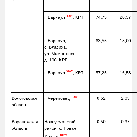
new
г. Барнаул
,
КРТ
74,73
20,37
г. Барнаул,
63,55
18,00
с. Власиха,
ул. Мамонтова,
д. 196,
КРТ
new
г. Барнаул
,
КРТ
57,25
16,53
new
г. Череповец
Вологодская
0,52
2,09
область
Воронежская
Новоусманский
0,50
0,37
область
район, с. Новая
new
Усмань