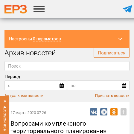
Настроены
0 параметров
Архив новостей
Регион
Подписаться
Период
Актуальные новости
Прислать новость
Все новости
+
17 марта 2020 07:26
Вопросами комплексного
территориального планирования