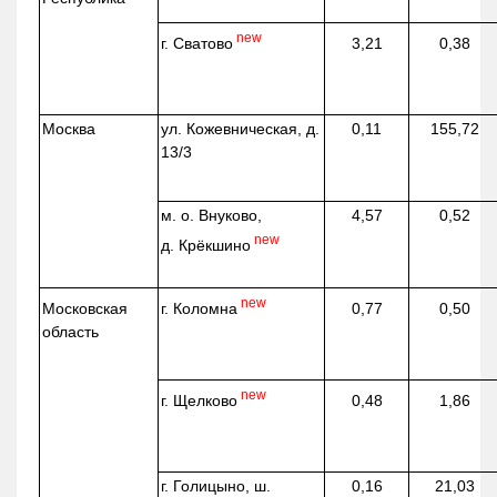
new
г. Сватово
3,21
0,38
Москва
ул.
Кожевническая
, д.
0,11
155,72
13/3
м. о. Внуково,
4,57
0,52
new
д.
Крёкшино
new
г. Коломна
Московская
0,77
0,50
область
new
г. Щелково
0,48
1,86
г. Голицыно, ш.
0,16
21,03