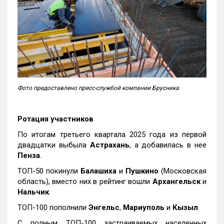
Фото предоставлено пресс-службой компании Брусника
Ротация участников
По итогам третьего квартала 2025 года из первой
двадцатки выбыла
Астрахань
, а добавилась в нее
Пенза
.
ТОП-50 покинули
Балашиха
и
Пушкино
(Московская
область), вместо них в рейтинг вошли
Архангельск
и
Нальчик
.
ТОП-100 пополнили
Энгельс
,
Мариуполь
и
Кызыл
.
С полным ТОП-100 застраиваемых населенных