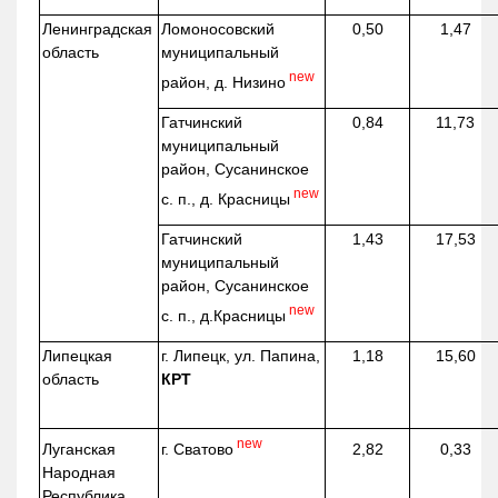
Ленинградская
Ломоносовский
0,50
1,47
область
муниципальный
new
район, д.
Низино
Гатчинский
0,84
11,73
муниципальный
район, Сусанинское
new
с. п., д. Красницы
Гатчинский
1,43
17,53
муниципальный
район, Сусанинское
new
с. п.,
д.Красницы
Липецкая
г. Липецк, ул. Папина,
1,18
15,60
область
КРТ
new
г. Сватово
Луганская
2,82
0,33
Народная
Республика