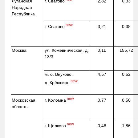
г. Сватово
Луганская
2,82
0,33
Народная
Республика
new
г. Сватово
3,21
0,38
Москва
ул.
Кожевническая
, д.
0,11
155,72
13/3
м. о. Внуково,
4,57
0,52
new
д.
Крёкшино
new
г. Коломна
Московская
0,77
0,50
область
new
г. Щелково
0,48
1,86