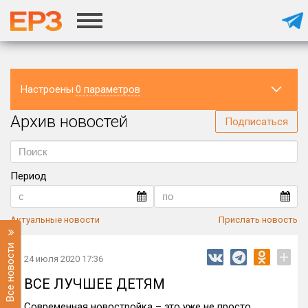
Настроены
0 параметров
Архив новостей
Регион
Подписаться
Период
Актуальные новости
Прислать новость
Все новости
+
24 июля 2020 17:36
ВСЕ ЛУЧШЕЕ ДЕТЯМ
Современная новостройка – это уже не просто