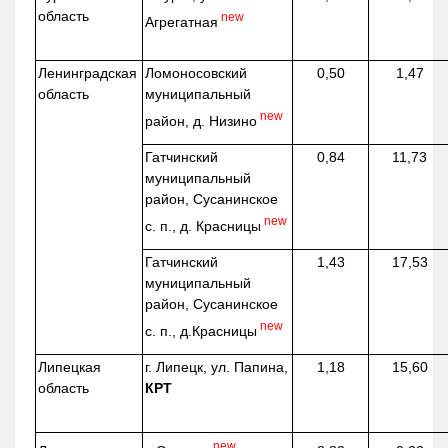
область
new
Агрегатная
Ленинградская
Ломоносовский
0,50
1,47
область
муниципальный
new
район, д.
Низино
Гатчинский
0,84
11,73
муниципальный
район, Сусанинское
new
с. п., д. Красницы
Гатчинский
1,43
17,53
муниципальный
район, Сусанинское
new
с. п.,
д.Красницы
Липецкая
г. Липецк, ул. Папина,
1,18
15,60
область
КРТ
new