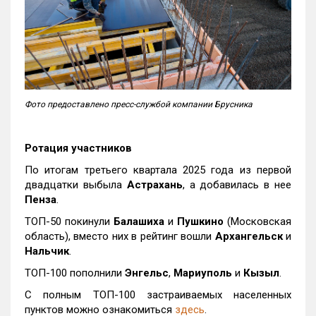
Фото предоставлено пресс-службой компании Брусника
Ротация участников
По итогам третьего квартала 2025 года из первой
двадцатки выбыла
Астрахань
, а добавилась в нее
Пенза
.
ТОП-50 покинули
Балашиха
и
Пушкино
(Московская
область), вместо них в рейтинг вошли
Архангельск
и
Нальчик
.
ТОП-100 пополнили
Энгельс
,
Мариуполь
и
Кызыл
.
С полным ТОП-100 застраиваемых населенных
пунктов можно ознакомиться
здесь
.