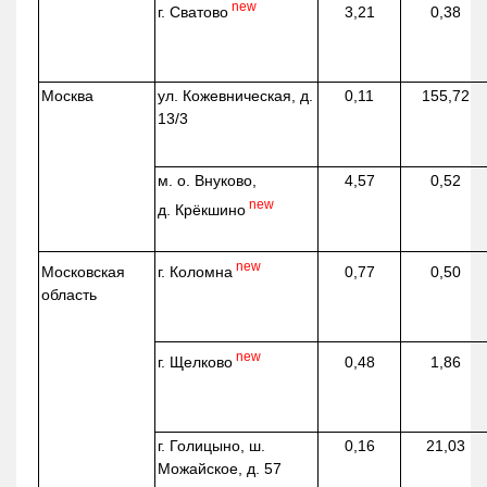
new
г. Сватово
3,21
0,38
Москва
ул.
Кожевническая
, д.
0,11
155,72
13/3
м. о. Внуково,
4,57
0,52
new
д.
Крёкшино
new
г. Коломна
Московская
0,77
0,50
область
new
г. Щелково
0,48
1,86
г. Голицыно, ш.
0,16
21,03
Можайское, д. 57