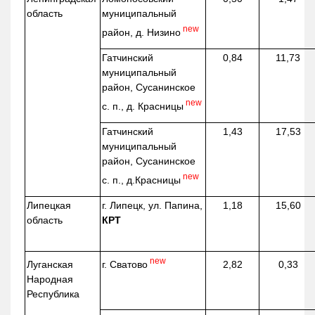
область
муниципальный
new
район, д.
Низино
Гатчинский
0,84
11,73
муниципальный
район, Сусанинское
new
с. п., д. Красницы
Гатчинский
1,43
17,53
муниципальный
район, Сусанинское
new
с. п.,
д.Красницы
Липецкая
г. Липецк, ул. Папина,
1,18
15,60
область
КРТ
new
г. Сватово
Луганская
2,82
0,33
Народная
Республика