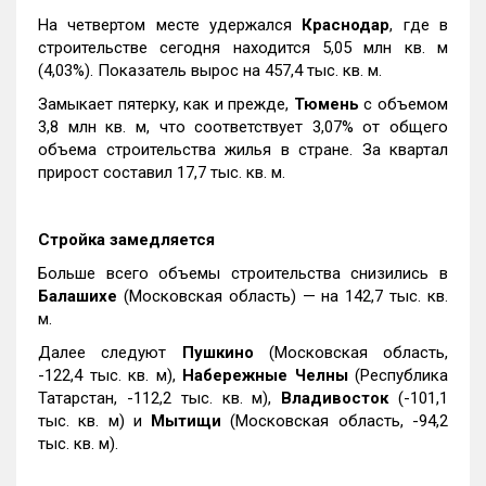
На четвертом месте удержался
Краснодар
, где в
строительстве сегодня находится 5,05 млн кв. м
(4,03%). Показатель вырос на 457,4 тыс. кв. м.
Замыкает пятерку, как и прежде,
Тюмень
с объемом
3,8 млн кв. м, что соответствует 3,07% от общего
объема строительства жилья в стране. За квартал
прирост составил 17,7 тыс. кв. м.
Стройка замедляется
Больше всего объемы строительства снизились в
Балашихе
(Московская область) — на 142,7 тыс. кв.
м.
Далее следуют
Пушкино
(Московская область,
-122,4 тыс. кв. м),
Набережные Челны
(Республика
Татарстан, -112,2 тыс. кв. м),
Владивосток
(-101,1
тыс. кв. м) и
Мытищи
(Московская область, -94,2
тыс. кв. м).