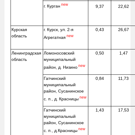
new
г. Курган
9,37
22,62
Курская
г. Курск, ул. 2-я
0,43
26,67
область
new
Агрегатная
Ленинградская
Ломоносовский
0,50
1,47
область
муниципальный
new
район, д.
Низино
Гатчинский
0,84
11,73
муниципальный
район, Сусанинское
new
с. п., д. Красницы
Гатчинский
1,43
17,53
муниципальный
район, Сусанинское
new
с. п.,
д.Красницы