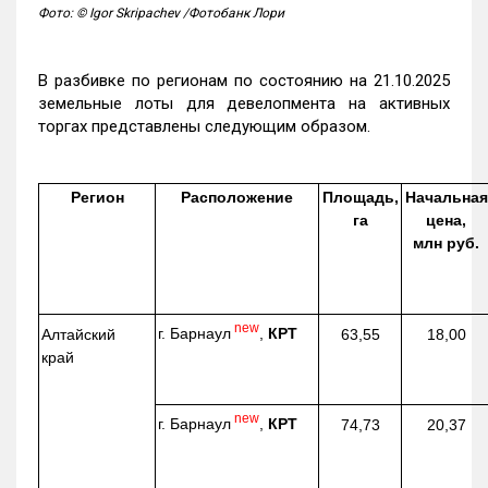
Фото: © Igor Skripachev /Фотобанк Лори
В разбивке по регионам по состоянию на 21.10.2025
земельные лоты для девелопмента на активных
торгах представлены следующим образом.
Регион
Расположение
Площадь,
Начальная
га
цена,
млн руб.
new
г. Барнаул
,
КРТ
Алтайский
63,55
18,00
край
new
г. Барнаул
,
КРТ
74,73
20,37