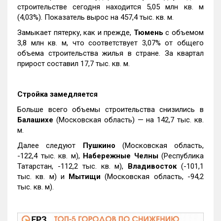
строительстве сегодня находится 5,05 млн кв. м
(4,03%). Показатель вырос на 457,4 тыс. кв. м.
Замыкает пятерку, как и прежде,
Тюмень
с объемом
3,8 млн кв. м, что соответствует 3,07% от общего
объема строительства жилья в стране. За квартал
прирост составил 17,7 тыс. кв. м.
Стройка замедляется
Больше всего объемы строительства снизились в
Балашихе
(Московская область) — на 142,7 тыс. кв.
м.
Далее следуют
Пушкино
(Московская область,
-122,4 тыс. кв. м),
Набережные Челны
(Республика
Татарстан, -112,2 тыс. кв. м),
Владивосток
(-101,1
тыс. кв. м) и
Мытищи
(Московская область, -94,2
тыс. кв. м).