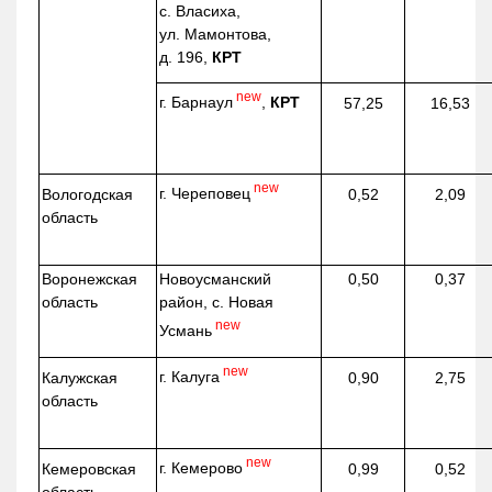
с. Власиха,
ул. Мамонтова,
д. 196,
КРТ
new
г. Барнаул
,
КРТ
57,25
16,53
new
г. Череповец
Вологодская
0,52
2,09
область
Воронежская
Новоусманский
0,50
0,37
область
район, с. Новая
new
Усмань
new
г. Калуга
Калужская
0,90
2,75
область
new
г. Кемерово
Кемеровская
0,99
0,52
область