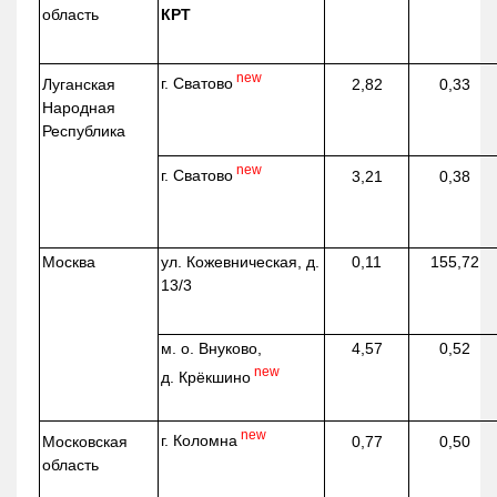
область
КРТ
new
г. Сватово
Луганская
2,82
0,33
Народная
Республика
new
г. Сватово
3,21
0,38
Москва
ул.
Кожевническая
, д.
0,11
155,72
13/3
м. о. Внуково,
4,57
0,52
new
д.
Крёкшино
new
г. Коломна
Московская
0,77
0,50
область