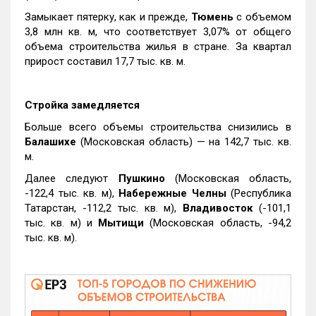
Замыкает пятерку, как и прежде,
Тюмень
с объемом
3,8 млн кв. м, что соответствует 3,07% от общего
объема строительства жилья в стране. За квартал
прирост составил 17,7 тыс. кв. м.
Стройка замедляется
Больше всего объемы строительства снизились в
Балашихе
(Московская область) — на 142,7 тыс. кв.
м.
Далее следуют
Пушкино
(Московская область,
-122,4 тыс. кв. м),
Набережные Челны
(Республика
Татарстан, -112,2 тыс. кв. м),
Владивосток
(-101,1
тыс. кв. м) и
Мытищи
(Московская область, -94,2
тыс. кв. м).