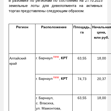
В разбивке по регионам по состоянию на 21.10.2025
земельные лоты для девелопмента на активных
торгах представлены следующим образом.
Регион
Расположение
Площадь,
Начальная
га
цена,
млн руб.
new
г. Барнаул
,
КРТ
Алтайский
63,55
18,00
край
new
г. Барнаул
,
КРТ
74,73
20,37
г. Барнаул,
63,55
18,00
с. Власиха,
ул. Мамонтова,