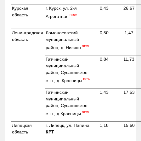
Курская
г. Курск, ул. 2-я
0,43
26,67
область
new
Агрегатная
Ленинградская
Ломоносовский
0,50
1,47
область
муниципальный
new
район, д.
Низино
Гатчинский
0,84
11,73
муниципальный
район, Сусанинское
new
с. п., д. Красницы
Гатчинский
1,43
17,53
муниципальный
район, Сусанинское
new
с. п.,
д.Красницы
Липецкая
г. Липецк, ул. Папина,
1,18
15,60
область
КРТ