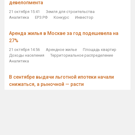
девелопмента
21 октября 15:41
Земля для строительства
Аналитика
ЕРЗ.РФ
Конкурс
Инвестор
Аренда жилья в Москве за год подешевела на
27%
21 октября 14:56
Арендное жилье
Площадь квартир
Доходы населения
Территориальное распределение
Аналитика
В сентябре выдачи льготной ипотеки начали
снижаться, а рыночной — расти
21 октября 14:11
Ипотека
Субсидирование ипотеки
Объем ИЖК
Количество ИЖК
Экспертное мнение
Виталий Мутко — Владимиру Путину: россияне
стали чаще выкупать квартиры без кредитов
21 октября 12:57
ДОМ.РФ
Проектное финансирование