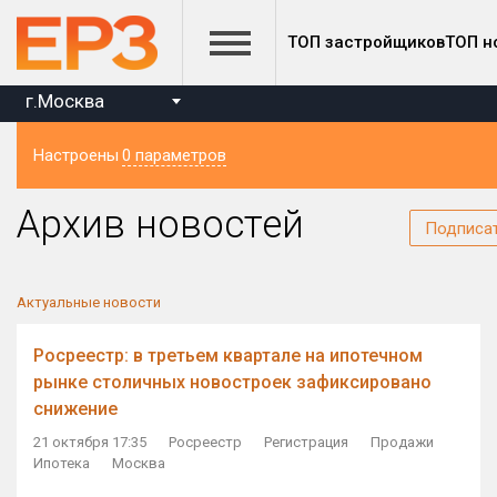
ТОП застройщиков
ТОП н
г.Москва
Настроены
0 параметров
Регион
Архив новостей
Подписа
Актуальные новости
Росреестр: в третьем квартале на ипотечном
рынке столичных новостроек зафиксировано
снижение
21 октября 17:35
Росреестр
Регистрация
Продажи
Ипотека
Москва