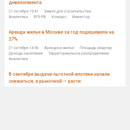
девелопмента
21 октября 15:41
Земля для строительства
Аналитика
ЕРЗ.РФ
Конкурс
Инвестор
Аренда жилья в Москве за год подешевела на
27%
21 октября 14:56
Арендное жилье
Площадь квартир
Доходы населения
Территориальное распределение
Аналитика
В сентябре выдачи льготной ипотеки начали
снижаться, а рыночной — расти
21 октября 14:11
Ипотека
Субсидирование ипотеки
Объем ИЖК
Количество ИЖК
Экспертное мнение
Виталий Мутко — Владимиру Путину: россияне
стали чаще выкупать квартиры без кредитов
21 октября 12:57
ДОМ.РФ
Проектное финансирование