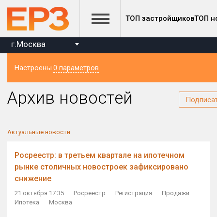
ТОП застройщиков
ТОП н
г.Москва
Настроены
0 параметров
Регион
Архив новостей
Подписа
Актуальные новости
Росреестр: в третьем квартале на ипотечном
рынке столичных новостроек зафиксировано
снижение
21 октября 17:35
Росреестр
Регистрация
Продажи
Ипотека
Москва