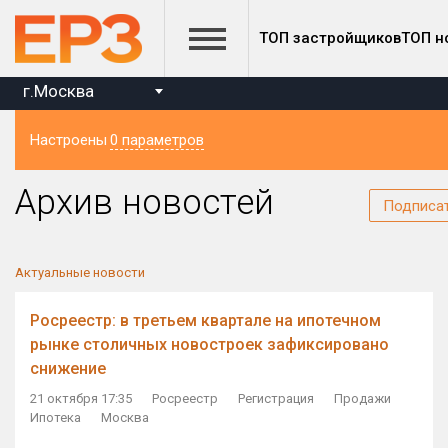
ТОП застройщиков
ТОП н
г.Москва
Настроены
0 параметров
Регион
Архив новостей
Подписа
Актуальные новости
Росреестр: в третьем квартале на ипотечном
рынке столичных новостроек зафиксировано
снижение
21 октября 17:35
Росреестр
Регистрация
Продажи
Ипотека
Москва