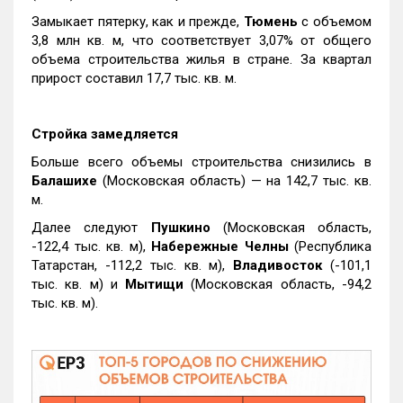
Замыкает пятерку, как и прежде,
Тюмень
с объемом
3,8 млн кв. м, что соответствует 3,07% от общего
объема строительства жилья в стране. За квартал
прирост составил 17,7 тыс. кв. м.
Стройка замедляется
Больше всего объемы строительства снизились в
Балашихе
(Московская область) — на 142,7 тыс. кв.
м.
Далее следуют
Пушкино
(Московская область,
-122,4 тыс. кв. м),
Набережные Челны
(Республика
Татарстан, -112,2 тыс. кв. м),
Владивосток
(-101,1
тыс. кв. м) и
Мытищи
(Московская область, -94,2
тыс. кв. м).