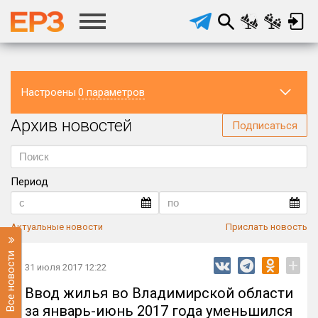
Настроены
0 параметров
Архив новостей
Регион
Подписаться
Период
Актуальные новости
Прислать новость
Все новости
+
31 июля 2017 12:22
Ввод жилья во Владимирской области
за январь-июнь 2017 года уменьшился