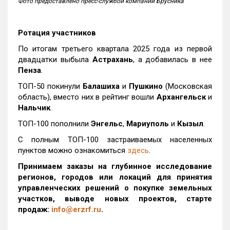
Фото предоставлено пресс-службой компании Брусника
Ротация участников
По итогам третьего квартала 2025 года из первой
двадцатки выбыла
Астрахань
, а добавилась в нее
Пенза
.
ТОП-50 покинули
Балашиха
и
Пушкино
(Московская
область), вместо них в рейтинг вошли
Архангельск
и
Нальчик
.
ТОП-100 пополнили
Энгельс
,
Мариуполь
и
Кызыл
.
С полным ТОП-100 застраиваемых населенных
пунктов можно ознакомиться
здесь
.
Принимаем заказы на глубинное исследование
регионов, городов или локаций для принятия
управленческих решений о покупке земельных
участков, выводе новых проектов, старте
продаж:
info@erzrf.ru
.