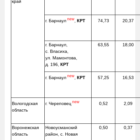
край
new
г. Барнаул
,
КРТ
74,73
20,37
г. Барнаул,
63,55
18,00
с. Власиха,
ул. Мамонтова,
д. 196,
КРТ
new
г. Барнаул
,
КРТ
57,25
16,53
new
г. Череповец
Вологодская
0,52
2,09
область
Воронежская
Новоусманский
0,50
0,37
область
район, с. Новая